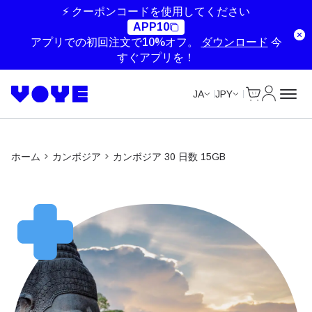
⚡ クーポンコードを使用してください
APP10
アプリでの初回注文で10%オフ。
ダウンロード
今
すぐアプリを！
Cart
マイアカ
JA
JPY
ホーム
カンボジア
カンボジア 30 日数 15GB