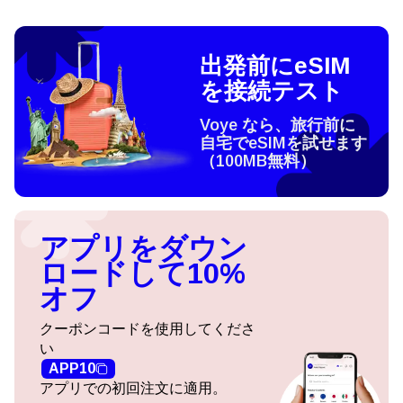
出発前にeSIM
を接続テスト
Voye なら、旅行前に
自宅でeSIMを試せます
（100MB無料）
アプリをダウン
ロードして10%
オフ
クーポンコードを使用してくださ
い
APP10
アプリでの初回注文に適用。