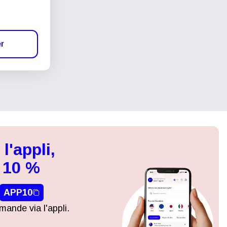
er
l'appli,
 10 %
APP10
ande via l'appli.