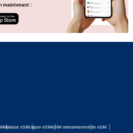
Fermer la fenêtre contextuelle
n maintenant :
ation.
n scan
efits
Fermer la fenêtre contextuelle
Fermer la fenêtre contextuelle
IM
Malaisie eSIM
Japon eSIM
eSIM vietnamienne
Inde eSIM