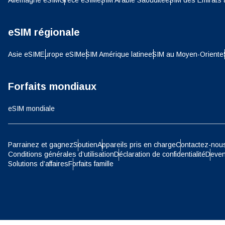
Allemagne eSIM
Grèce eSIM
eSIM Arabie Saoudite
eSIM des Émirats 
SGD 
D
eSIM régionale
JPY 
Asie eSIM
Europe eSIM
eSIM Amérique latine
eSIM au Moyen-Orient
e
ية
THB 
Forfaits mondiaux
eSIM mondiale
IDR 
P
Parrainez et gagnez
Soutien
Appareils pris en charge
Contactez-nou
CAD 
Conditions générales d’utilisation
Déclaration de confidentialité
Deven
Solutions d’affaires
Forfaits famille
ไ
AED 
Unis