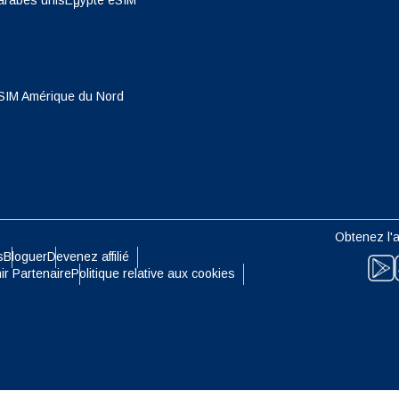
arabes unis
Egypte eSIM
- Dollar De Singapour
TWD - Nouveau Dollar De Taïwa
eutsch
Français
- Yen Japonais
EUR - Euro
SIM Amérique du Nord
עברית
العرب
- Baht Thaïlandais
PHP - Peso Philippin
日本語
한국어
- Roupiah Indonésienne
AUD - Dollar Australien
Obtenez l'a
olski
Português
s
Bloguer
Devenez affilié
- Dollar Canadien
GBP - Livre Sterling
ir Partenaire
Politique relative aux cookies
ทย
Türkçe
- Dirham Des Emirats Arabes
ILS - Shekel Israélien
简体中文
繁體中文