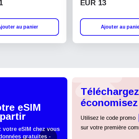
1
EUR 13
jouter au panier
Ajouter au pani
Téléchargez 
économisez
otre eSIM
partir
Utilisez le code promo
sur votre première comm
z votre eSIM chez vous
données gratuites -