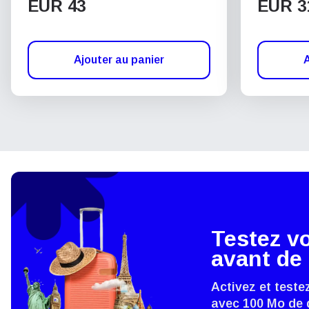
EUR 43
EUR 3
Ajouter au panier
A
Testez v
avant de 
Activez et teste
avec 100 Mo de 