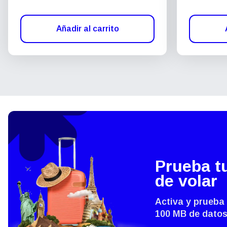
Añadir al carrito
Prueba t
de volar
Activa y prueba
100 MB de datos