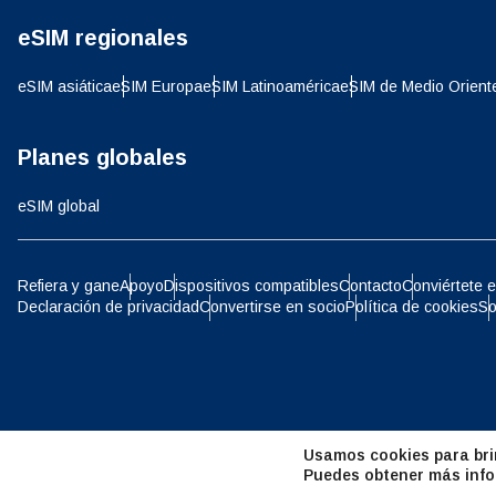
eSIM regionales
D
JPY 
eSIM asiática
eSIM Europa
eSIM Latinoamérica
eSIM de Medio Orient
ية
THB 
Planes globales
eSIM global
IDR 
P
Refiera y gane
Apoyo
Dispositivos compatibles
Contacto
Conviértete e
Declaración de privacidad
Convertirse en socio
Política de cookies
So
CAD 
ไ
AED 
Árab
Usamos cookies para brin
CHF 
Puedes obtener más info