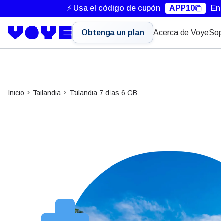
⚡ Usa el código de cupón
APP10
En
Obtenga un plan
Acerca de Voye
Sop
Inicio
Tailandia
Tailandia 7 días 6 GB