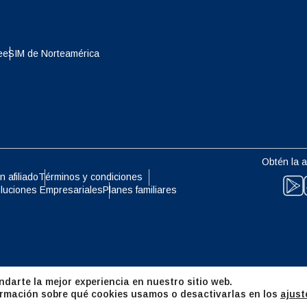
eutsch
Français
- Yen Japonés
EUR - Euro
e
eSIM de Norteamérica
עברית
العرب
- Baht Tailandés
PHP - Peso Filipino
日本語
한국어
- Rupia Indonesia
AUD - Dólar Australiano
Obtén la a
olski
Português
n afiliado
Términos y condiciones
luciones Empresariales
Planes familiares
- Dólar Canadiense
GBP - Libra Esterlina
ทย
Türkçe
- Dirham De Los Emiratos
ILS - Nuevo Shekel Israelí
es Unidos
简体中文
繁體中文
darte la mejor experiencia en nuestro sitio web.
- Franco Suizo
NZD - Dólar De Nueva Zelanda
rmación sobre qué cookies usamos o desactivarlas en los
ajust