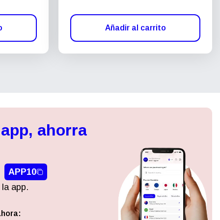
o
Añadir al carrito
 app, ahorra
APP10
 la app.
ahora:
Cerrar ventana emergente