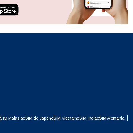
ation.
n scan
efits
Cerrar ventana emergente
Cerrar ventana emergente
SIM Malasia
eSIM de Japón
eSIM Vietnam
eSIM India
eSIM Alemania