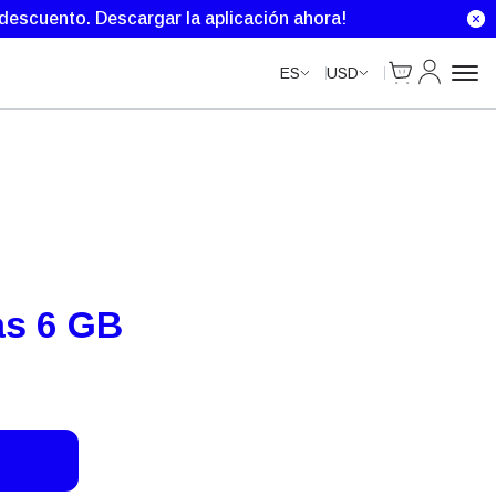
Unlimited Data
e descuento.
Descargar la aplicación ahora!
Cart
Mi Cuenta
ES
USD
as 6 GB