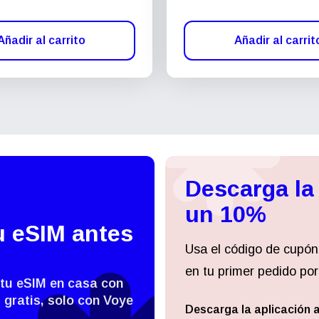
Añadir al carrito
Añadir al carrit
Descarga la
un 10%
u eSIM antes
Usa el código de cupón
en tu primer pedido por
 tu eSIM en casa con
 gratis, solo con Voye
Descarga la aplicación 
Iniciar sesión o registrarse