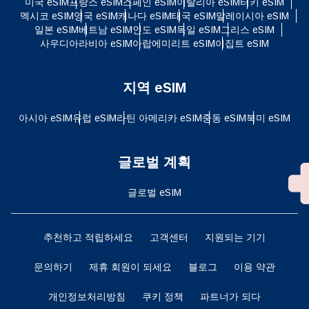
미국 eSIM
프랑스 eSIM
스페인 eSIM
이탈리아 eSIM
터키 eSIM
멕시코 eSIM
영국 eSIM
캐나다 eSIM
태국 eSIM
말레이시아 eSIM
일본 eSIM
베트남 eSIM
인도 eSIM
독일 eSIM
그리스 eSIM
사우디아라비아 eSIM
아랍에미리트 eSIM
이집트 eSIM
지역 eSIM
아시아 eSIM
유럽 ​​eSIM
라틴 아메리카 eSIM
중동 eSIM
북미 eSIM
글로벌 계획
글로벌 eSIM
추천하고 적립하세요
고객센터
지원되는 기기
문의하기
제휴 회원이 되세요
블로그
이용 약관
개인정보처리방침
쿠키 정책
파트너가 되다