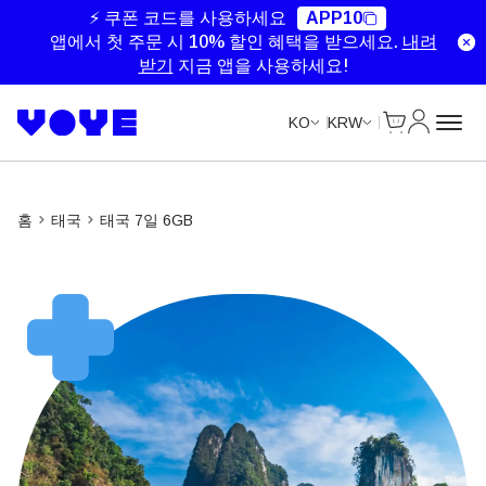
Unlimited Data
Unlimited Data
Unlimited Data
⚡ 쿠폰 코드를 사용하세요
APP10
앱에서 첫 주문 시 10% 할인 혜택을 받으세요.
내려
받기
지금 앱을 사용하세요!
Cart
내 계정
KO
KRW
홈
태국
태국 7일 6GB