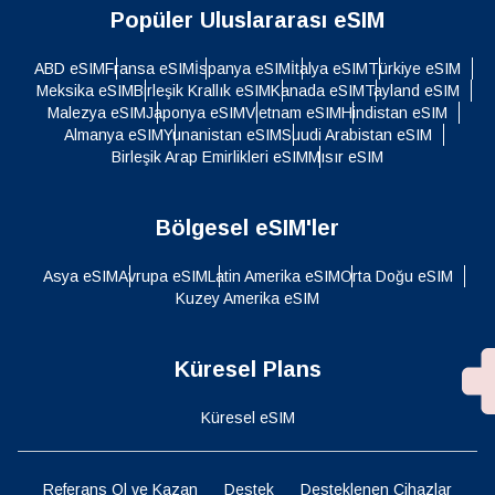
Popüler Uluslararası eSIM
ABD eSIM
Fransa eSIM
İspanya eSIM
İtalya eSIM
Türkiye eSIM
Meksika eSIM
Birleşik Krallık eSIM
Kanada eSIM
Tayland eSIM
Malezya eSIM
Japonya eSIM
Vietnam eSIM
Hindistan eSIM
Almanya eSIM
Yunanistan eSIM
Suudi Arabistan eSIM
Birleşik Arap Emirlikleri eSIM
Mısır eSIM
Bölgesel eSIM'ler
Asya eSIM
Avrupa eSIM
Latin Amerika eSIM
Orta Doğu eSIM
Kuzey Amerika eSIM
Küresel Plans
Küresel eSIM
Referans Ol ve Kazan
Destek
Desteklenen Cihazlar