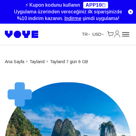
Unlimited Data
⚡ Kupon kodunu kullanın
APP10
Uygulama üzerinden vereceğiniz ilk siparişinizde
%10 indirim kazanın.
İndirme
şimdi uygulama!
Cart
Hesabım
TR
USD
Ana Sayfa
Tayland
Tayland 7 gün 6 GB