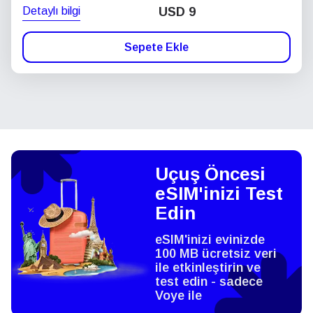
Detaylı bilgi
USD
9
Sepete Ekle
Uçuş Öncesi
eSIM'inizi Test
Edin
eSIM'inizi evinizde
100 MB ücretsiz veri
ile etkinleştirin ve
test edin - sadece
Voye ile