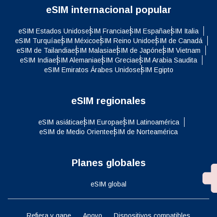
eSIM internacional popular
eSIM Estados Unidos
eSIM Francia
eSIM España
eSIM Italia
eSIM Turquía
eSIM México
eSIM Reino Unido
eSIM de Canadá
eSIM de Tailandia
eSIM Malasia
eSIM de Japón
eSIM Vietnam
eSIM India
eSIM Alemania
eSIM Grecia
eSIM Arabia Saudita
eSIM Emiratos Árabes Unidos
eSIM Egipto
eSIM regionales
eSIM asiática
eSIM Europa
eSIM Latinoamérica
eSIM de Medio Oriente
eSIM de Norteamérica
Planes globales
eSIM global
Refiera y gane
Apoyo
Dispositivos compatibles