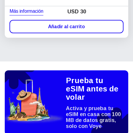
Más información
USD
30
Añadir al carrito
Prueba tu
eSIM antes de
volar
Activa y prueba tu
eSIM en casa con 100
MB de datos gratis,
solo con Voye