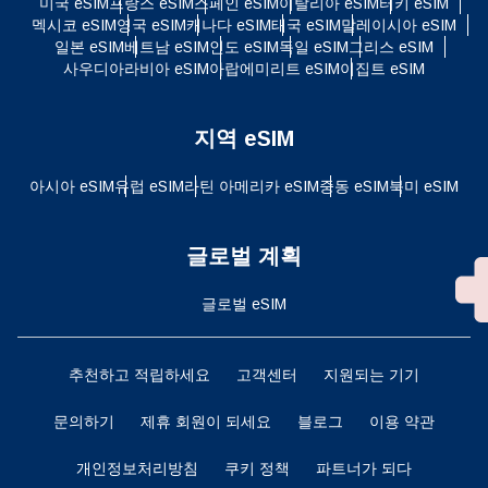
미국 eSIM
프랑스 eSIM
스페인 eSIM
이탈리아 eSIM
터키 eSIM
멕시코 eSIM
영국 eSIM
캐나다 eSIM
태국 eSIM
말레이시아 eSIM
일본 eSIM
베트남 eSIM
인도 eSIM
독일 eSIM
그리스 eSIM
사우디아라비아 eSIM
아랍에미리트 eSIM
이집트 eSIM
지역 eSIM
아시아 eSIM
유럽 ​​eSIM
라틴 아메리카 eSIM
중동 eSIM
북미 eSIM
글로벌 계획
글로벌 eSIM
추천하고 적립하세요
고객센터
지원되는 기기
문의하기
제휴 회원이 되세요
블로그
이용 약관
개인정보처리방침
쿠키 정책
파트너가 되다