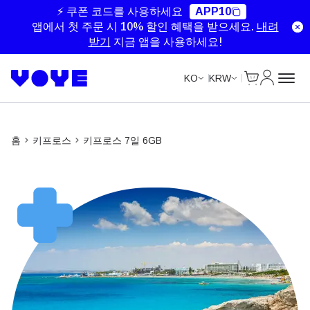
Unlimited Data
Unlimited Data
Unlimited Data
Unlimited Data
⚡ 쿠폰 코드를 사용하세요
APP10
앱에서 첫 주문 시 10% 할인 혜택을 받으세요.
내려
받기
지금 앱을 사용하세요!
Cart
내 계정
KO
KRW
홈
키프로스
키프로스 7일 6GB