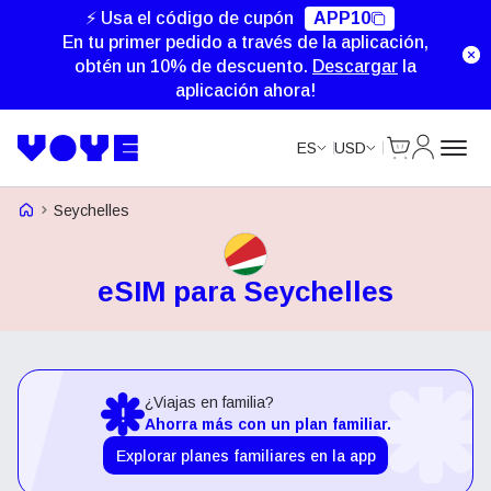
⚡ Usa el código de cupón
APP10
En tu primer pedido a través de la aplicación,
obtén un 10% de descuento.
Descargar
la
aplicación ahora!
Cart
Mi Cuent
ES
USD
Voye Homepage
Seychelles
eSIM para Seychelles
¿Viajas en familia?
Ahorra más con un plan familiar.
Explorar planes familiares en la app