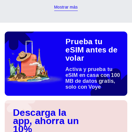
Mostrar más
Prueba tu
eSIM antes de
volar
Activa y prueba tu
eSIM en casa con 100
MB de datos gratis,
solo con Voye
Descarga la
app, ahorra un
10%