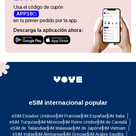
Usa el código de cupón
APP10
en tu primer pedido por la app.
Descarga la aplicación ahora:
eSIM internacional popular
eSIM Estados Unidos
eSIM Francia
eSIM España
eSIM Italia
eSIM Turquía
eSIM México
eSIM Reino Unido
eSIM de Canadá
eSIM de Tailandia
eSIM Malasia
eSIM de Japón
eSIM Vietnam
eSIM India
eSIM Alemania
eSIM Grecia
eSIM Arabia Saudita