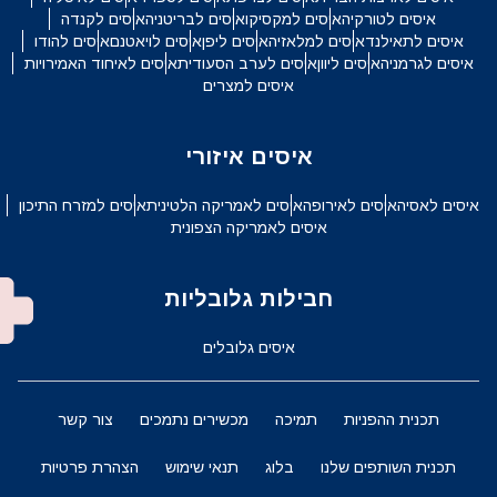
איסים לטורקיה
איסים למקסיקו
איסים לבריטניה
איסים לקנדה
איסים לתאילנד
איסים למלאזיה
איסים ליפן
איסים לויאטנם
איסים להודו
איסים לגרמניה
איסים ליוון
איסים לערב הסעודית
איסים לאיחוד האמירויות
איסים למצרים
איסים איזורי
איסים לאסיה
איסים לאירופה
איסים לאמריקה הלטינית
איסים למזרח התיכון
איסים לאמריקה הצפונית
חבילות גלובליות
איסים גלובלים
תכנית ההפניות
תמיכה
מכשירים נתמכים
צור קשר
תכנית השותפים שלנו
בלוג
תנאי שימוש
הצהרת פרטיות