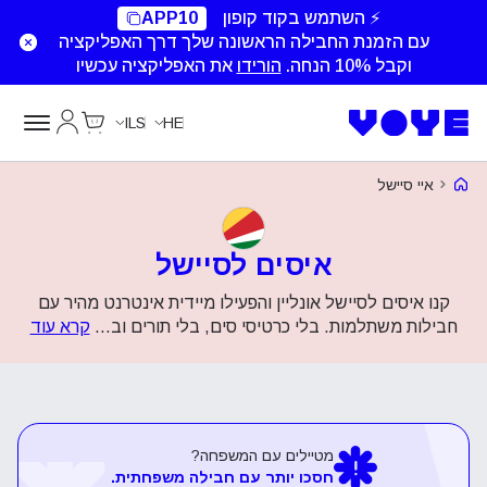
⚡ השתמש בקוד קופון
APP10
עם הזמנת החבילה הראשונה שלך דרך האפליקציה
וקבל 10% הנחה.
הורידו
את האפליקציה עכשיו
Cart
החשבון של
ILS
HE
Voye Homepage
איי סיישל
איסים לסיישל
קנו איסים לסיישל אונליין והפעילו מיידית אינטרנט מהיר עם
חבילות משתלמות. בלי כרטיסי סים, בלי תורים וב
...
קרא עוד
מטיילים עם המשפחה?
חסכו יותר עם חבילה משפחתית.