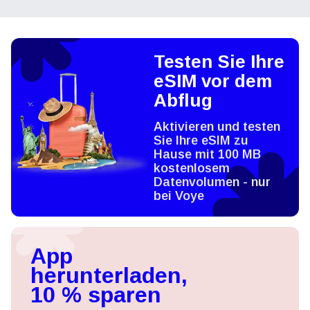
Testen Sie Ihre
eSIM vor dem
Abflug
Aktivieren und testen
Sie Ihre eSIM zu
Hause mit 100 MB
kostenlosem
Datenvolumen - nur
bei Voye
App
herunterladen,
10 % sparen