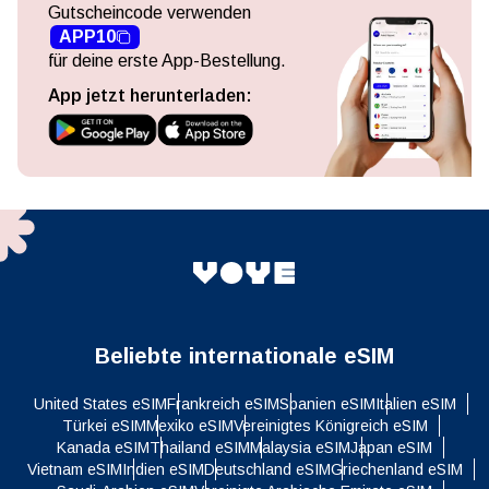
Gutscheincode verwenden
APP10
für deine erste App-Bestellung.
App jetzt herunterladen:
Beliebte internationale eSIM
United States eSIM
Frankreich eSIM
Spanien eSIM
Italien eSIM
Türkei eSIM
Mexiko eSIM
Vereinigtes Königreich eSIM
Kanada eSIM
Thailand eSIM
Malaysia eSIM
Japan eSIM
Vietnam eSIM
Indien eSIM
Deutschland eSIM
Griechenland eSIM