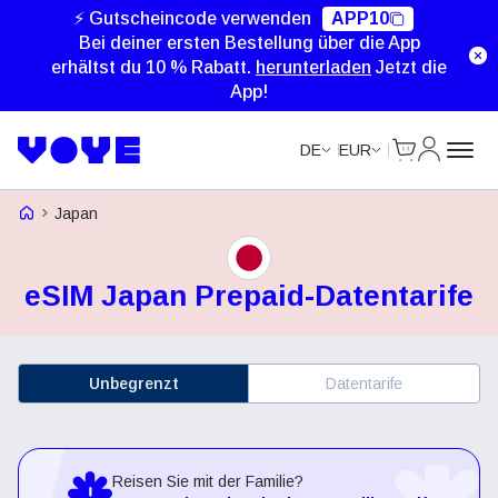
⚡ Gutscheincode verwenden
APP10
Bei deiner ersten Bestellung über die App
erhältst du 10 % Rabatt.
herunterladen
Jetzt die
App!
Cart
Mein Kon
DE
EUR
Voye Homepage
Japan
eSIM Japan Prepaid-Datentarife
Unbegrenzt
Datentarife
Reisen Sie mit der Familie?