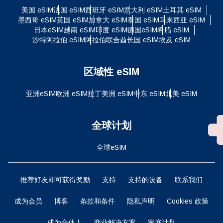
美国 eSIM
法国 eSIM
西班牙 eSIM
意大利 eSIM
土耳其 eSIM
墨西哥 eSIM
英国 eSIM
加拿大 eSIM
泰国 eSIM
马来西亚 eSIM
日本eSIM
越南 eSIM
印度 eSIM
德国eSIM
希腊 eSIM
沙特阿拉伯 eSIM
阿拉伯联合酋长国 eSIM
埃及 eSIM
区域性 eSIM
亚洲eSIM
欧洲 eSIM
拉丁美洲 eSIM
中东 eSIM
北美 eSIM
全球计划
全球eSIM
推荐好友即可获得奖励
支持
支持的设备
联系我们
成为会员
博客
条款和条件
隐私声明
Cookies 政策
成为合伙人
商业解决方案
家庭计划