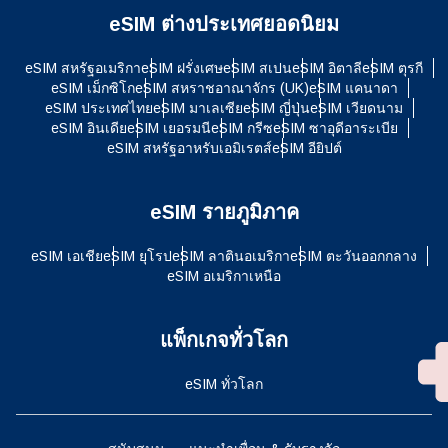
eSIM ต่างประเทศยอดนิยม
eSIM สหรัฐอเมริกา
eSIM ฝรั่งเศษ
eSIM สเปน
eSIM อิตาลี
eSIM ตุรกี
eSIM เม็กซิโก
eSIM สหราชอาณาจักร (UK)
eSIM แคนาดา
eSIM ประเทศไทย
eSIM มาเลเซีย
eSIM ญี่ปุ่น
eSIM เวียดนาม
eSIM อินเดีย
eSIM เยอรมนี
eSIM กรีซ
eSIM ซาอุดีอาระเบีย
eSIM สหรัฐอาหรับเอมิเรตส์
eSIM อียิปต์
eSIM รายภูมิภาค
eSIM เอเชีย
eSIM ยุโรป
eSIM ลาตินอเมริกา
eSIM ตะวันออกกลาง
eSIM อเมริกาเหนือ
แพ็กเกจทั่วโลก
eSIM ทั่วโลก