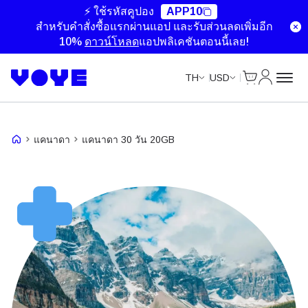
Unlimited Data
Unlimited Data
⚡ ใช้รหัสคูปอง
APP10
สำหรับคำสั่งซื้อแรกผ่านแอป และรับส่วนลดเพิ่มอีก
10%
ดาวน์โหลด
แอปพลิเคชันตอนนี้เลย!
ตะกร้าสินค้า
บัญชีของ
TH
USD
แคนาดา
แคนาดา 30 วัน 20GB