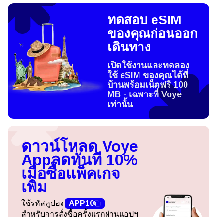
ทดสอบ eSIM
ของคุณก่อนออก
เดินทาง
เปิดใช้งานและทดลอง
ใช้ eSIM ของคุณได้ที่
บ้านพร้อมเน็ตฟรี 100
MB - เฉพาะที่ Voye
เท่านั้น
ดาวน์โหลด Voye
App
ลดทันที 10%
เมื่อซื้อแพ็คเกจ
เพิ่ม
ใช้รหัสคูปอง
APP10
สำหรับการสั่งซื้อครั้งแรกผ่านแอปฯ