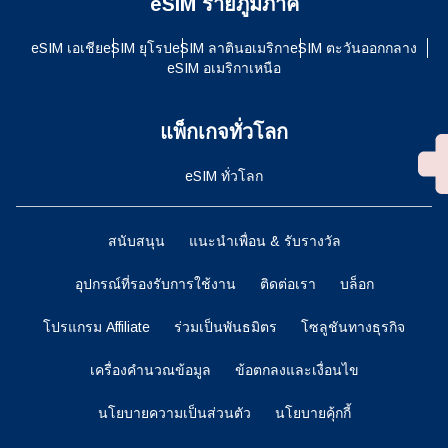
eSIM รายภูมิภาค
eSIM เอเชีย
eSIM ยุโรป
eSIM ลาตินอเมริกา
eSIM ตะวันออกกลาง
eSIM อเมริกาเหนือ
แพ็กเกจทั่วโลก
eSIM ทั่วโลก
สนับสนุน
แนะนำเพื่อน & รับรางวัล
อุปกรณ์ที่รองรับการใช้งาน
ติดต่อเรา
บล็อก
โปรแกรม Affiliate
ร่วมเป็นพันธมิตร
โซลูชันทางธุรกิจ
เครื่องคำนวณข้อมูล
ข้อตกลงและเงื่อนไข
นโยบายความเป็นส่วนตัว
นโยบายคุ้กกี้