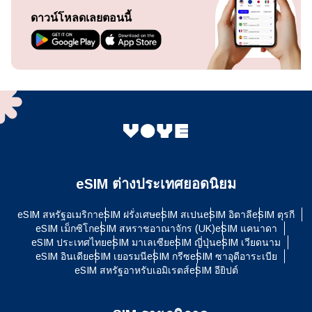
ดาวน์โหลดเลยตอนนี้
eSIM ต่างประเทศยอดนิยม
eSIM สหรัฐอเมริกา
eSIM ฝรั่งเศษ
eSIM สเปน
eSIM อิตาลี
eSIM ตุรกี
eSIM เม็กซิโก
eSIM สหราชอาณาจักร (UK)
eSIM แคนาดา
eSIM ประเทศไทย
eSIM มาเลเซีย
eSIM ญี่ปุ่น
eSIM เวียดนาม
eSIM อินเดีย
eSIM เยอรมนี
eSIM กรีซ
eSIM ซาอุดีอาระเบีย
eSIM สหรัฐอาหรับเอมิเรตส์
eSIM อียิปต์