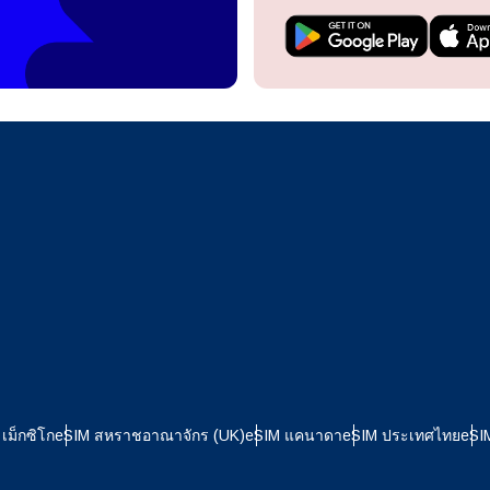
ะรับ eSIM ได้อย่างไร?
ดำเนินการต่อยังบัญชีของคุณหรือสร้างบัญชีใหม่ในไม่กี่วินาที
รับ eSIM ของคุณ ให้เริ่มด้วยการตรวจสอบว่าอุปกรณ์ของคุณรอง
ลยี eSIM หรือไม่ จากนั้นติดต่อเครือข่ายมือถือของคุณเพื่อขอเปิ
ิการ eSIM โดยทางเครือข่ายจะมอบคิวอาร์โค้ดหรือรายละเอียดกา
ดำเนินการต่อด้วย
Apple
นให้คุณนำไปสแกนหรือกรอกในส่วนการตั้งค่าอุปกรณ์ เมื่อเปิดใช้
ล้ว คุณก็สามารถเพลิดเพลินกับข้อดีของ eSIM ได้โดยไม่จำเป็นต้อง
ดจริงเลย
หรือดำเนินการต่อด้วยอีเมล
กสกุลเงิน:
อกภาษา:
กุลเงิน
ส่งรหัส OTP
- ดอลลาร์สหรัฐ
KRW - วอนเกาหลีใต้
เม็กซิโก
eSIM สหราชอาณาจักร (UK)
eSIM แคนาดา
eSIM ประเทศไทย
eSI
nglish
Español
- ดอลลาร์สิงคโปร์
TWD - ดอลลาร์ไต้หวันใหม่