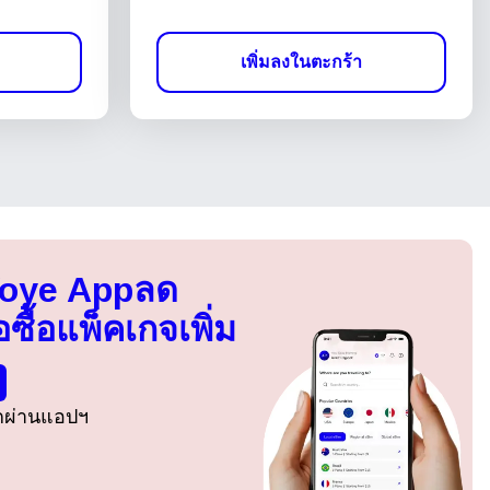
เพิ่มลงในตะกร้า
Voye App
ลด
อซื้อแพ็คเกจเพิ่ม
รกผ่านแอปฯ
ปิดหน้าต่างป๊อปอัป