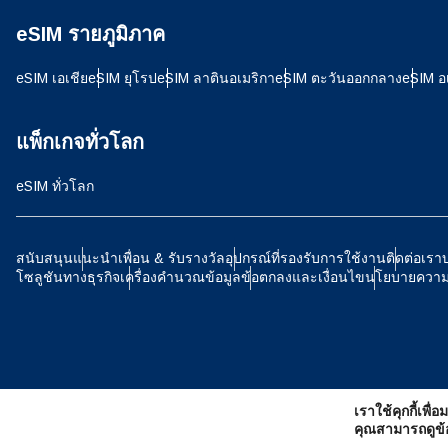
eSIM รายภูมิภาค
D
JPY -
eSIM เอเชีย
eSIM ยุโรป
eSIM ลาตินอเมริกา
eSIM ตะวันออกกลาง
eSIM อ
ية
THB 
แพ็กเกจทั่วโลก
eSIM ทั่วโลก
IDR -
P
สนับสนุน
แนะนำเพื่อน & รับรางวัล
อุปกรณ์ที่รองรับการใช้งาน
ติดต่อเรา
โซลูชันทางธุรกิจ
เครื่องคำนวณข้อมูล
ข้อตกลงและเงื่อนไข
นโยบายความเ
CAD 
ไ
AED 
เราใช้คุกกี้เพื
CHF 
คุณสามารถดูข้อม