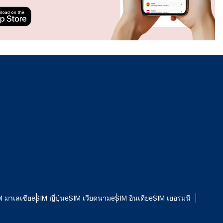
รับ
ดใช้
รเปิด
งาน
ใช้ซิ
ปิดหน้าต่างป๊อปอัป
ปิดหน้าต่างป๊อปอัป
M มาเลเซีย
eSIM ญี่ปุ่น
eSIM เวียดนาม
eSIM อินเดีย
eSIM เยอรมนี