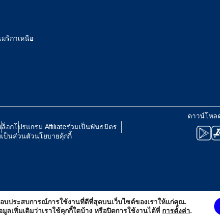
eutsch
Français
 เยนญี่ปุ่น
EUR - ยูโร
เมริกาเหนือ
עברית
العرب
- บาทไทย
PHP - เปโซฟิลิปปินส์
日本語
한국어
 รูเปียห์อินโดนีเซีย
AUD - ดอลลาร์ออสเตรเลีย
ดาวน์โหล
olski
Português
บล็อก
โปรแกรม Affiliate
ร่วมเป็นพันธมิตร
ป็นส่วนตัว
นโยบายคุ้กกี้
- ดอลลาร์แคนาดา
GBP - ปอนด์สเตอร์ลิง
ทย
Türkçe
- ดีร์แฮมสหรัฐอาหรับเอมิเรตส์
ILS - นิวเชเกลอิสราเอล
简体中文
繁體中文
่อมอบประสบการณ์การใช้งานที่ดีที่สุดบนเว็บไซต์ของเราให้แก่คุณ.
- ฟรังก์สวิส
NZD - ดอลลาร์นิวซีแลนด์
ูลเพิ่มเติมว่าเราใช้คุกกี้ใดบ้าง หรือปิดการใช้งานได้ที่
การตั้งค่า
.