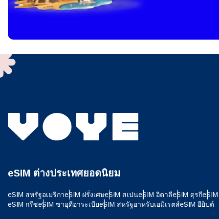
ฉันจ
ในการ
เทคโนโ
งานบร
ใช้งา
เสร็จแ
มการ์
เลือ
อีเมล
เลื
ค้นหาส
eSIM ต่างประเทศยอดนิยม
USD 
eSIM สหรัฐอเมริกา
eSIM ฝรั่งเศษ
eSIM สเปน
eSIM อิตาลี
eSIM ตุรกี
eSIM 
E
eSIM กรีซ
eSIM ซาอุดีอาระเบีย
eSIM สหรัฐอาหรับเอมิเรตส์
eSIM อียิปต์
SGD 