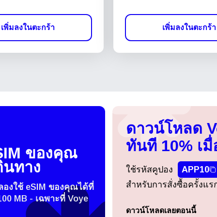
เพิ่มลงในตะกร้า
เพิ่มลงในตะกร้า
ดาวน์โหลด 
ทันที 10% เมื่
SIM ของคุณ
ดินทาง
ใช้รหัสคูปอง
APP10
สำหรับการสั่งซื้อครั้งแ
องใช้ eSIM ของคุณได้ที่
100 MB - เฉพาะที่ Voye
ดาวน์โหลดเลยตอนนี้
เข้าสู่ระบบหรือสมัครสมาชิก