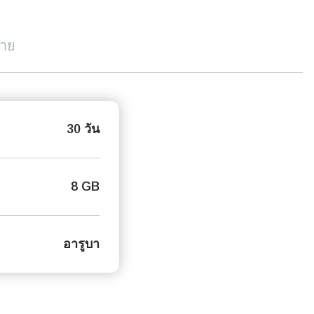
บาย
30 วัน
8 GB
อารูบา