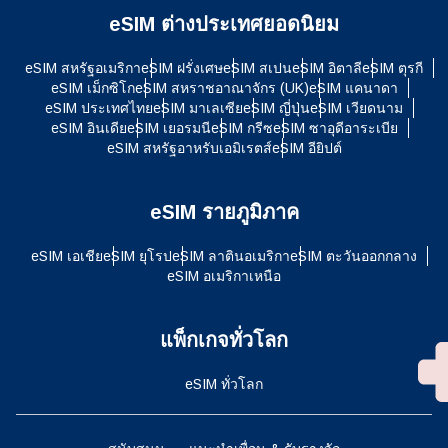
eSIM ต่างประเทศยอดนิยม
eSIM สหรัฐอเมริกา
eSIM ฝรั่งเศษ
eSIM สเปน
eSIM อิตาลี
eSIM ตุรกี
eSIM เม็กซิโก
eSIM สหราชอาณาจักร (UK)
eSIM แคนาดา
eSIM ประเทศไทย
eSIM มาเลเซีย
eSIM ญี่ปุ่น
eSIM เวียดนาม
eSIM อินเดีย
eSIM เยอรมนี
eSIM กรีซ
eSIM ซาอุดีอาระเบีย
eSIM สหรัฐอาหรับเอมิเรตส์
eSIM อียิปต์
eSIM รายภูมิภาค
eSIM เอเชีย
eSIM ยุโรป
eSIM ลาตินอเมริกา
eSIM ตะวันออกกลาง
eSIM อเมริกาเหนือ
แพ็กเกจทั่วโลก
eSIM ทั่วโลก