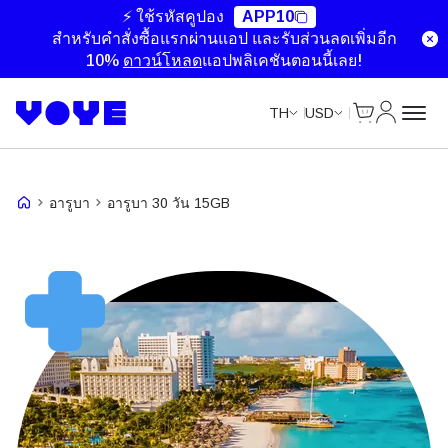
Unlimited Data
Unlimited Data
Unlimited Data
Unlimited Data
⚡ ใช้รหัสคูปอง
APP10
สำหรับคำสั่งซื้อแรกผ่านแอป และรับส่วนลดเพิ่มอีก
10%
ดาวน์โหลด
แอปพลิเคชันตอนนี้เลย!
ตะกร้าสินค้า
บัญชีของ
TH
USD
อารูบา
อารูบา 30 วัน 15GB