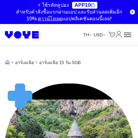
⚡ ใช้รหัสคูปอง
APP10
สำหรับคำสั่งซื้อแรกผ่านแอป และรับส่วนลดเพิ่มอีก
10%
ดาวน์โหลด
แอปพลิเคชันตอนนี้เลย!
ตะกร้าสินค้า
บัญชีของ
TH
USD
อาร์เมเนีย
อาร์เมเนีย 15 วัน 5GB