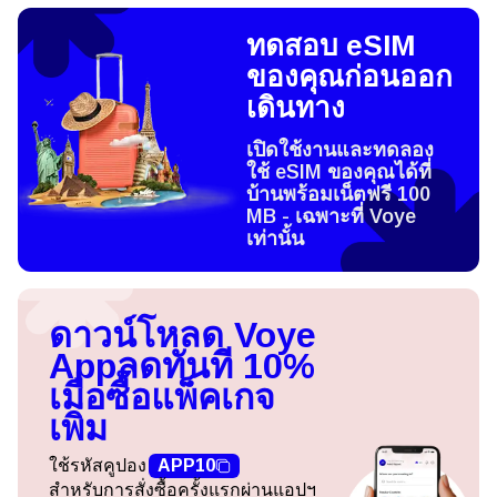
ทดสอบ eSIM
ของคุณก่อนออก
เดินทาง
เปิดใช้งานและทดลอง
ใช้ eSIM ของคุณได้ที่
บ้านพร้อมเน็ตฟรี 100
MB - เฉพาะที่ Voye
เท่านั้น
ดาวน์โหลด Voye
App
ลดทันที 10%
เมื่อซื้อแพ็คเกจ
เพิ่ม
ใช้รหัสคูปอง
APP10
สำหรับการสั่งซื้อครั้งแรกผ่านแอปฯ