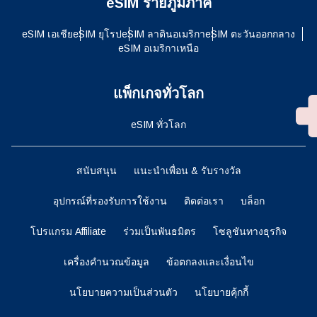
eSIM รายภูมิภาค
eSIM เอเชีย
eSIM ยุโรป
eSIM ลาตินอเมริกา
eSIM ตะวันออกกลาง
eSIM อเมริกาเหนือ
แพ็กเกจทั่วโลก
eSIM ทั่วโลก
สนับสนุน
แนะนำเพื่อน & รับรางวัล
อุปกรณ์ที่รองรับการใช้งาน
ติดต่อเรา
บล็อก
โปรแกรม Affiliate
ร่วมเป็นพันธมิตร
โซลูชันทางธุรกิจ
เครื่องคำนวณข้อมูล
ข้อตกลงและเงื่อนไข
นโยบายความเป็นส่วนตัว
นโยบายคุ้กกี้