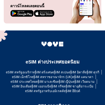
ดาวน์โหลดเลยตอนนี้
eSIM ต่างประเทศยอดนิยม
eSIM สหรัฐอเมริกา
eSIM ฝรั่งเศษ
eSIM สเปน
eSIM อิตาลี
eSIM ตุรกี
eSIM เม็กซิโก
eSIM สหราชอาณาจักร (UK)
eSIM แคนาดา
eSIM ประเทศไทย
eSIM มาเลเซีย
eSIM ญี่ปุ่น
eSIM เวียดนาม
eSIM อินเดีย
eSIM เยอรมนี
eSIM กรีซ
eSIM ซาอุดีอาระเบีย
eSIM สหรัฐอาหรับเอมิเรตส์
eSIM อียิปต์