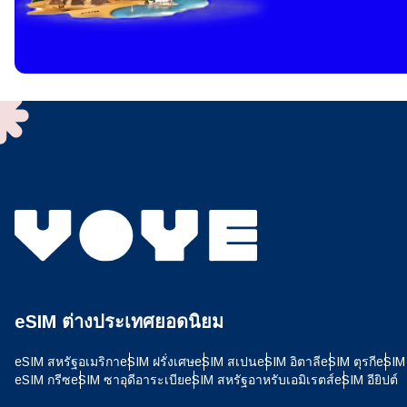
ฉันจ
ในการ
เทคโนโ
งานบร
ใช้งา
เสร็จแ
มการ์
เลือ
อีเมล
เลื
ค้นหาส
eSIM ต่างประเทศยอดนิยม
USD 
eSIM สหรัฐอเมริกา
eSIM ฝรั่งเศษ
eSIM สเปน
eSIM อิตาลี
eSIM ตุรกี
eSIM 
E
eSIM กรีซ
eSIM ซาอุดีอาระเบีย
eSIM สหรัฐอาหรับเอมิเรตส์
eSIM อียิปต์
SGD 