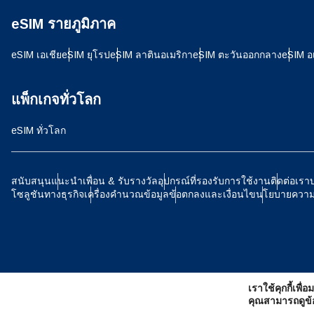
eSIM รายภูมิภาค
D
JPY -
eSIM เอเชีย
eSIM ยุโรป
eSIM ลาตินอเมริกา
eSIM ตะวันออกกลาง
eSIM อ
ية
THB 
แพ็กเกจทั่วโลก
eSIM ทั่วโลก
IDR -
P
สนับสนุน
แนะนำเพื่อน & รับรางวัล
อุปกรณ์ที่รองรับการใช้งาน
ติดต่อเรา
โซลูชันทางธุรกิจ
เครื่องคำนวณข้อมูล
ข้อตกลงและเงื่อนไข
นโยบายความเ
CAD 
ไ
AED 
เราใช้คุกกี้เพื
CHF 
คุณสามารถดูข้อม