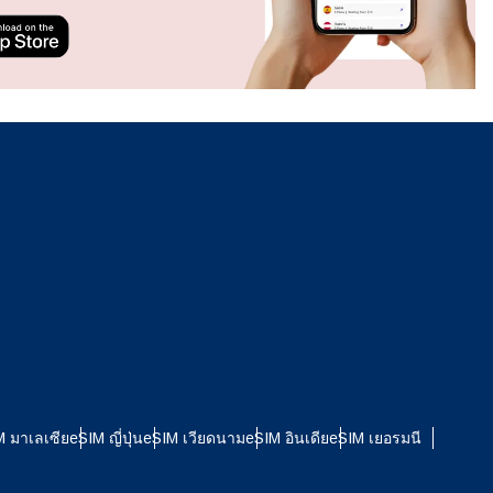
รับ
ดใช้
รเปิด
งาน
ใช้ซิ
ปิดหน้าต่างป๊อปอัป
ปิดหน้าต่างป๊อปอัป
M มาเลเซีย
eSIM ญี่ปุ่น
eSIM เวียดนาม
eSIM อินเดีย
eSIM เยอรมนี