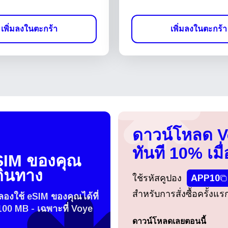
เพิ่มลงในตะกร้า
เพิ่มลงในตะกร้า
ดาวน์โหลด 
ทันที 10% เมื่
SIM ของคุณ
ดินทาง
ใช้รหัสคูปอง
APP10
สำหรับการสั่งซื้อครั้งแ
องใช้ eSIM ของคุณได้ที่
100 MB - เฉพาะที่ Voye
ดาวน์โหลดเลยตอนนี้
เข้าสู่ระบบหรือสมัครสมาชิก