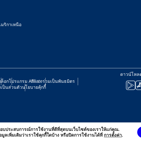
eutsch
Français
 เยนญี่ปุ่น
EUR - ยูโร
เมริกาเหนือ
עברית
العرب
- บาทไทย
PHP - เปโซฟิลิปปินส์
日本語
한국어
 รูเปียห์อินโดนีเซีย
AUD - ดอลลาร์ออสเตรเลีย
ดาวน์โหล
olski
Português
บล็อก
โปรแกรม Affiliate
ร่วมเป็นพันธมิตร
ป็นส่วนตัว
นโยบายคุ้กกี้
- ดอลลาร์แคนาดา
GBP - ปอนด์สเตอร์ลิง
ทย
Türkçe
- ดีร์แฮมสหรัฐอาหรับเอมิเรตส์
ILS - นิวเชเกลอิสราเอล
简体中文
繁體中文
่อมอบประสบการณ์การใช้งานที่ดีที่สุดบนเว็บไซต์ของเราให้แก่คุณ.
- ฟรังก์สวิส
NZD - ดอลลาร์นิวซีแลนด์
ูลเพิ่มเติมว่าเราใช้คุกกี้ใดบ้าง หรือปิดการใช้งานได้ที่
การตั้งค่า
.