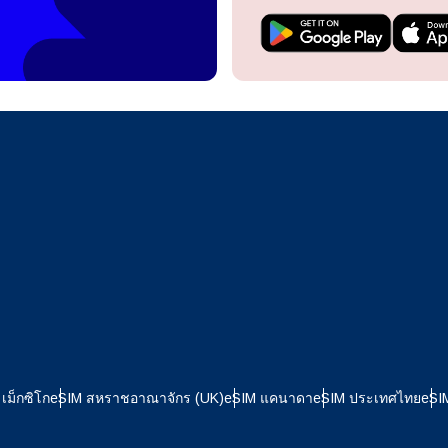
ะรับ eSIM ได้อย่างไร?
ดำเนินการต่อยังบัญชีของคุณหรือสร้างบัญชีใหม่ในไม่กี่วินาที
รับ eSIM ของคุณ ให้เริ่มด้วยการตรวจสอบว่าอุปกรณ์ของคุณรอง
ลยี eSIM หรือไม่ จากนั้นติดต่อเครือข่ายมือถือของคุณเพื่อขอเปิ
ิการ eSIM โดยทางเครือข่ายจะมอบคิวอาร์โค้ดหรือรายละเอียดกา
ดำเนินการต่อด้วย
Apple
นให้คุณนำไปสแกนหรือกรอกในส่วนการตั้งค่าอุปกรณ์ เมื่อเปิดใช้
ล้ว คุณก็สามารถเพลิดเพลินกับข้อดีของ eSIM ได้โดยไม่จำเป็นต้อง
ดจริงเลย
หรือดำเนินการต่อด้วยอีเมล
กสกุลเงิน:
อกภาษา:
กุลเงิน
ส่งรหัส OTP
- ดอลลาร์สหรัฐ
KRW - วอนเกาหลีใต้
เม็กซิโก
eSIM สหราชอาณาจักร (UK)
eSIM แคนาดา
eSIM ประเทศไทย
eSI
nglish
Español
- ดอลลาร์สิงคโปร์
TWD - ดอลลาร์ไต้หวันใหม่