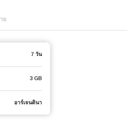
บาย
7 วัน
3 GB
อาร์เจนตินา