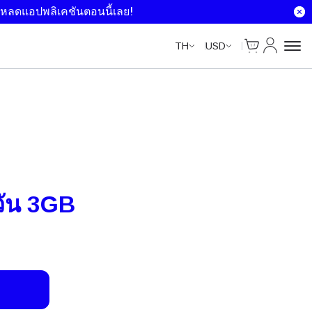
Unlimited Data
Unlimited Data
Unlimited Data
Unlimited Data
หลดแอปพลิเคชันตอนนี้เลย!
ตะกร้าสินค้า
บัญชีของฉ
TH
USD
วัน 3GB