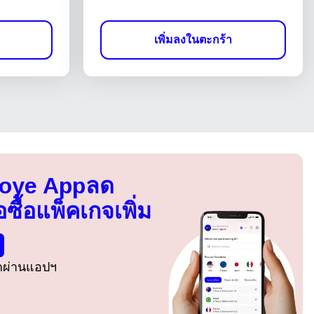
เพิ่มลงในตะกร้า
Voye App
ลด
อซื้อแพ็คเกจเพิ่ม
รกผ่านแอปฯ
ปิดหน้าต่างป๊อปอัป