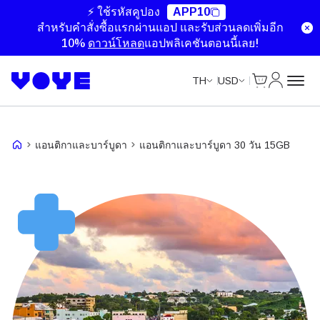
Unlimited Data
Unlimited Data
Unlimited Data
Unlimited Data
⚡ ใช้รหัสคูปอง
APP10
สำหรับคำสั่งซื้อแรกผ่านแอป และรับส่วนลดเพิ่มอีก
10%
ดาวน์โหลด
แอปพลิเคชันตอนนี้เลย!
ตะกร้าสินค้า
บัญชีของ
TH
USD
แอนติกาและบาร์บูดา
แอนติกาและบาร์บูดา 30 วัน 15GB