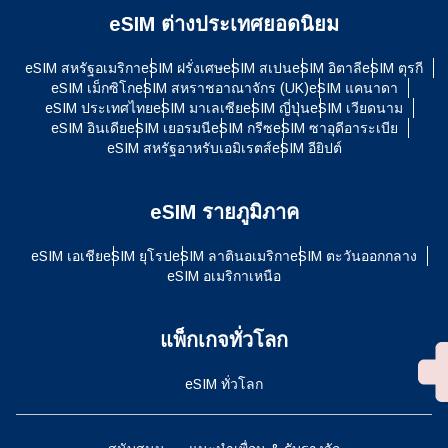
eSIM ต่างประเทศยอดนิยม
eSIM สหรัฐอเมริกา
eSIM ฝรั่งเศษ
eSIM สเปน
eSIM อิตาลี
eSIM ตุรกี
eSIM เม็กซิโก
eSIM สหราชอาณาจักร (UK)
eSIM แคนาดา
eSIM ประเทศไทย
eSIM มาเลเซีย
eSIM ญี่ปุ่น
eSIM เวียดนาม
eSIM อินเดีย
eSIM เยอรมนี
eSIM กรีซ
eSIM ซาอุดีอาระเบีย
eSIM สหรัฐอาหรับเอมิเรตส์
eSIM อียิปต์
eSIM รายภูมิภาค
eSIM เอเชีย
eSIM ยุโรป
eSIM ลาตินอเมริกา
eSIM ตะวันออกกลาง
eSIM อเมริกาเหนือ
แพ็กเกจทั่วโลก
eSIM ทั่วโลก