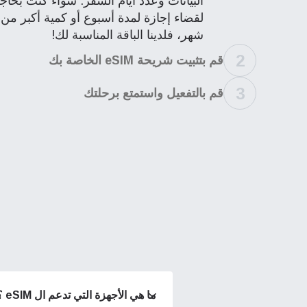
البيانات وعدد أيام السفر. سواء كنت بحاج
لقضاء إجازة لمدة أسبوع أو كمية أكبر من
شهر، فلدينا الباقة المناسبة لك!
2
قم بتثبيت شريحة eSIM الخاصة بك
3
قم بالتفعيل واستمتع برحلتك
إغلاق 
eSim?
ts eSIM
vation.
an scan
ما هي الأجهزة التي تدعم ال eSIM ؟
enefits