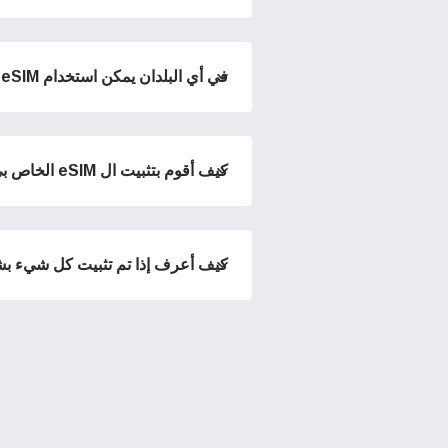
M card!
في أي البلدان يمكن استخدام Voye eSIM؟
حدد ا
البريد 
إغلاق 
اختر 
إغلاق 
البحث ع
كيف أقوم بتثبيت ال eSIM الخاص بي على جهازي؟
USD - دولار امريكي (الولايات المتحدة).
كيف أعرف إذا تم تثبيت كل شيء 
sh
SGD - الدولار السنغافوري
ch
JPY - ين ياباني
الع