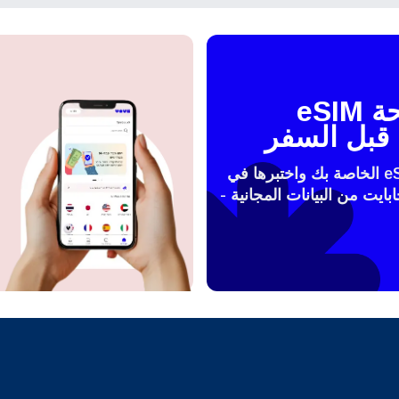
PHP - البيزو الفلبيني
한국어
日本
AUD - دولار استرالي
اختبر شريحة eSIM
Português
Pols
قبل السفر
GBP - جنيه استرليني
فعّل شريحة الeSIM الخاصة بك واختبرها في
Türkçe
ไ
 مع 100 ميجابايت من البيانات المجانية -
ILS - شيكل إسرائيلي جديد
繁體中文
简体中
NZD - دولار نيوزيلندي