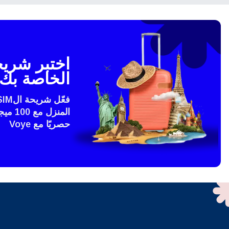
THB - البات التايلندي
語
IDR - الروبية الاندونيسية
ki
الخاصة بك 
CAD - دولار كندي
ทย
المنزل
AED - درهم الإمارات العربية المتحدة
حصريًا مع Voye
文
CHF - فرنك سويسري
HKD - دولار هونج كونج