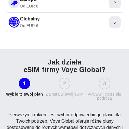
Od
EUR
8
Globalny
Od
EUR
6
Jak działa
eSIM firmy Voye Global?
1
2
3
Wybierz swój plan
Zainstaluj swój eSIM
Aktywuj i ciesz się
podróżą
Pierwszym krokiem jest wybór odpowiedniego planu dla
Twoich potrzeb. Voye Global oferuje różne plany
dostosowane do różnych wymagań dotyczących danych i