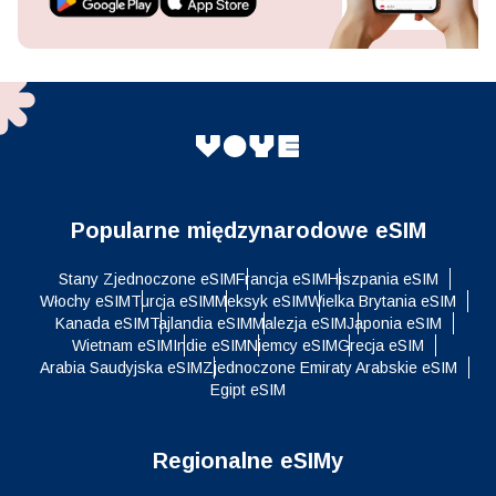
Popularne międzynarodowe eSIM
Stany Zjednoczone eSIM
Francja eSIM
Hiszpania eSIM
Włochy eSIM
Turcja eSIM
Meksyk eSIM
Wielka Brytania eSIM
Kanada eSIM
Tajlandia eSIM
Malezja eSIM
Japonia eSIM
Wietnam eSIM
Indie eSIM
Niemcy eSIM
Grecja eSIM
Arabia Saudyjska eSIM
Zjednoczone Emiraty Arabskie eSIM
Egipt eSIM
Regionalne eSIMy