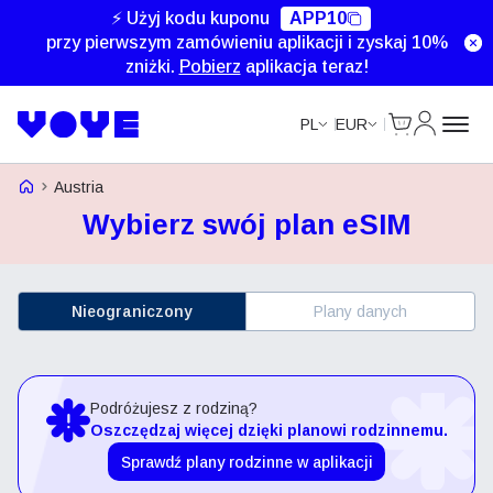
⚡ Użyj kodu kuponu
APP10
przy pierwszym zamówieniu aplikacji i zyskaj 10%
zniżki.
Pobierz
aplikacja teraz!
Cart
Moje kon
PL
EUR
Strona główna Voye
Austria
Wybierz swój plan eSIM
Nieograniczony
Plany danych
Podróżujesz z rodziną?
Oszczędzaj więcej dzięki planowi rodzinnemu.
Sprawdź plany rodzinne w aplikacji