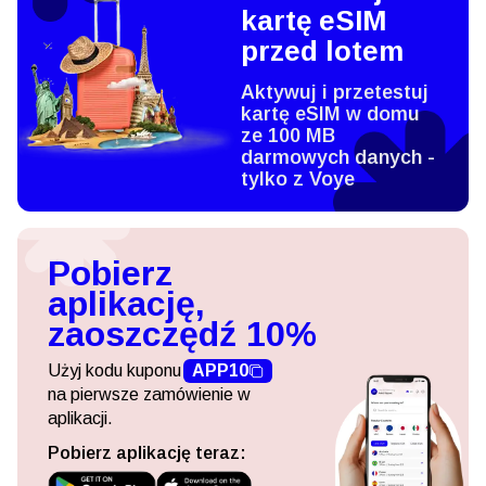
kartę eSIM
przed lotem
Aktywuj i przetestuj
kartę eSIM w domu
ze 100 MB
darmowych danych -
tylko z Voye
Pobierz
aplikację,
zaoszczędź 10%
Użyj kodu kuponu
APP10
na pierwsze zamówienie w
aplikacji.
Pobierz aplikację teraz: