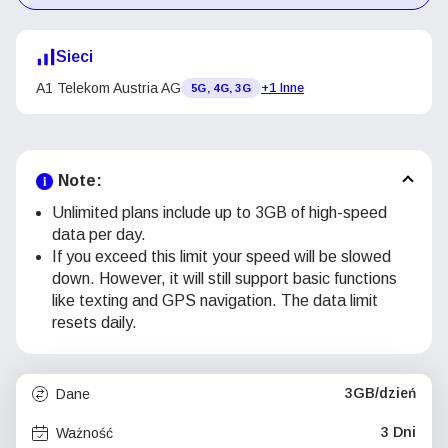
Sieci
A1 Telekom Austria AG
+1 Inne
5G, 4G, 3G
Note:
Unlimited plans include up to 3GB of high-speed
data per day.
If you exceed this limit your speed will be slowed
down. However, it will still support basic functions
like texting and GPS navigation. The data limit
resets daily.
3GB/dzień
Dane
3 Dni
Ważność