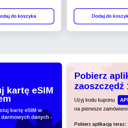
odaj do koszyka
Dodaj do koszy
Pobierz apli
zaoszczędź
j kartę eSIM
tem
Użyj kodu kuponu
AP
na pierwsze zamówienie
stuj kartę eSIM w
 darmowych danych -
Pobierz aplikację teraz:
Zaloguj się lub zarejestruj