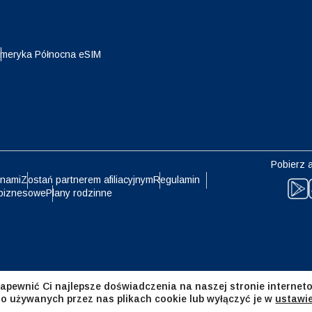
eutsch
Français
- Jen
EUR - Euro
meryka Północna eSIM
עברית
العرب
- Bat
PHP - Peso Filipińskie
日本語
한국어
- Rupia Indonezyjska
AUD - Dolar Australijski
Pobierz a
olski
Português
 nami
Zostań partnerem afiliacyjnym
Regulamin
biznesowe
Plany rodzinne
- Dolar Kanadyjski
GBP - Funt Szterling
ทย
Türkçe
- Dirham Zjednoczonych
ILS - Nowy Izraelski Szekel
atów Arabskich
简体中文
繁體中文
apewnić Ci najlepsze doświadczenia na naszej stronie interneto
- Frank Szwajcarski
NZD - Dolar Nowozelandzki
 o używanych przez nas plikach cookie lub wyłączyć je w
ustawi