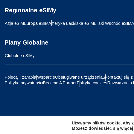
Regionalne eSIMy
D
JPY 
Azja eSIM
Europa eSIM
Ameryka Łacińska eSIM
Bliski Wschód eSIM
A
ية
THB 
Plany Globalne
Globalne eSIMy
IDR 
P
Polecaj i zarabiaj
Wsparcie
Obsługiwane urządzenia
Skontaktuj się z
Polityka prywatności
Become A Partner
Polityka cookies
Rozwiązania 
CAD 
ไ
AED 
Emir
Używamy plików cookie, aby z
CHF 
Możesz dowiedzieć się więcej