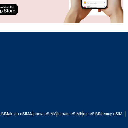
ation.
n scan
efits
Zamknij wyskakujące okno
Zamknij wyskakujące okno
i
SIM
Malezja eSIM
Japonia eSIM
Wietnam eSIM
Indie eSIM
Niemcy eSIM