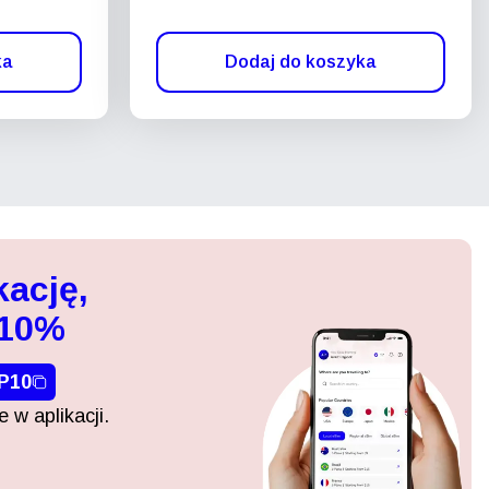
ka
Dodaj do koszyka
kację,
 10%
P10
 w aplikacji.
Zamknij wyskakujące okno