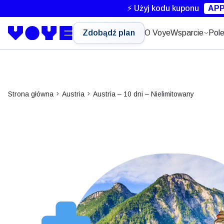
⚡ Użyj kodu kuponu
APP
Zdobądź plan
O Voye
Wsparcie
Pole
Strona główna
Austria
Austria – 10 dni – Nielimitowany