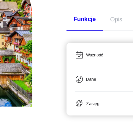
Funkcje
Opis
Ważność
Dane
Zasięg