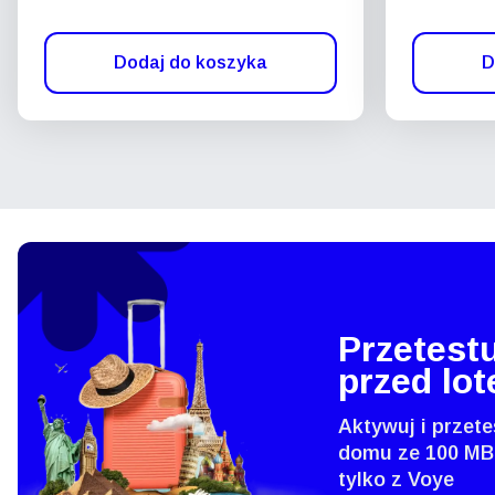
Dodaj do koszyka
D
Przetestu
przed lo
Aktywuj i przete
domu ze 100 MB
tylko z Voye