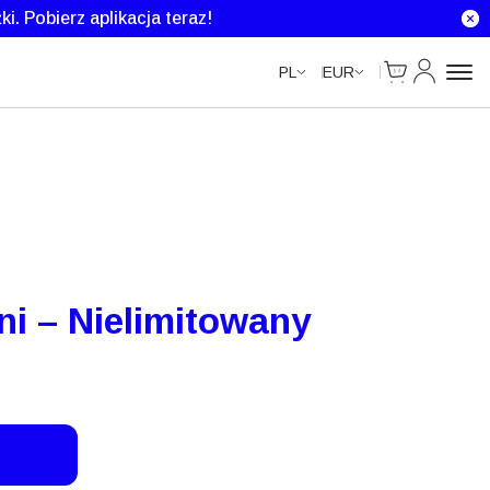
Unlimited Data
Unlimited Data
ki.
Pobierz aplikacja teraz!
Cart
Moje kont
PL
EUR
ni – Nielimitowany