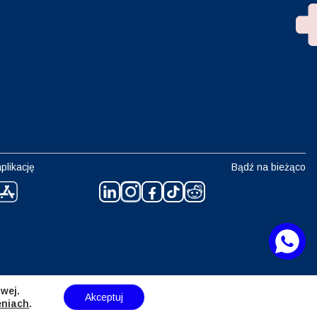
plikację
Bądź na bieżąco
wej.
Akceptuj
eniach
.