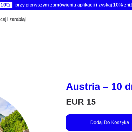
10
przy pierwszym zamówieniu aplikacji i zyskaj 10% zniż
caj i zarabiaj
Austria – 10 d
EUR
15
Dodaj Do Koszyka