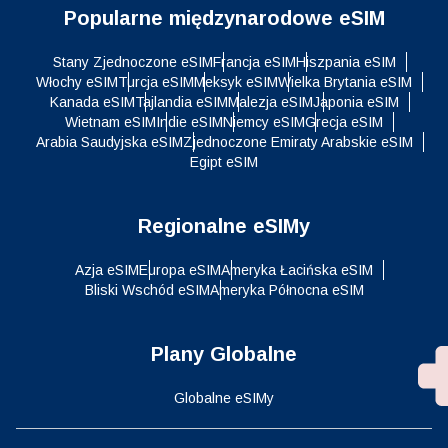
Popularne międzynarodowe eSIM
Stany Zjednoczone eSIM
Francja eSIM
Hiszpania eSIM
Włochy eSIM
Turcja eSIM
Meksyk eSIM
Wielka Brytania eSIM
Kanada eSIM
Tajlandia eSIM
Malezja eSIM
Japonia eSIM
Wietnam eSIM
Indie eSIM
Niemcy eSIM
Grecja eSIM
Arabia Saudyjska eSIM
Zjednoczone Emiraty Arabskie eSIM
Egipt eSIM
Regionalne eSIMy
Azja eSIM
Europa eSIM
Ameryka Łacińska eSIM
Bliski Wschód eSIM
Ameryka Północna eSIM
Plany Globalne
Globalne eSIMy