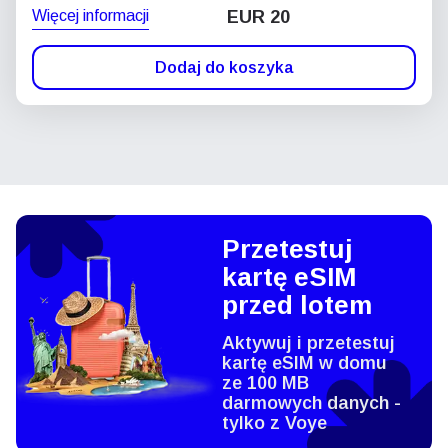
Więcej informacji
EUR 20
Dodaj do koszyka
Przetestuj
kartę eSIM
przed lotem
Aktywuj i przetestuj
kartę eSIM w domu
ze 100 MB
darmowych danych -
tylko z Voye