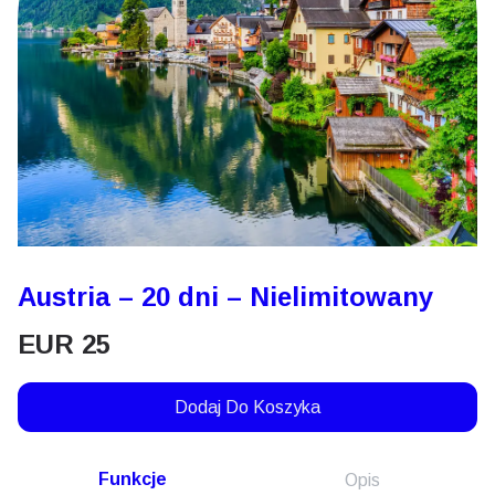
Austria – 20 dni – Nielimitowany
EUR
25
Dodaj Do Koszyka
Funkcje
Opis