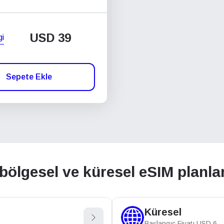
USD
39
gi
Sepete Ekle
ölgesel ve küresel eSIM planlar
Küresel
Başlangıç Fiyatı
USD
6