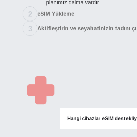
planımız daima vardır.
2
eSIM Yükleme
3
Aktifleştirin ve seyahatinizin tadını ç
Ağl
Ağl
How 
Bu eSI
Bu eSI
To get
yapabil
yapabil
techno
Hangi cihazlar eSIM destekli
Ayarla
Ayarla
They w
or ent
A1
A1