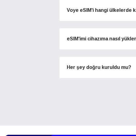
of eSI
Voye eSIM'i hangi ülkelerde k
3 A
3 A
Par
E-po
Dil 
eSIM'imi cihazıma nasıl yükle
Para B
Her şey doğru kuruldu mu?
USD -
(ABD
E
SGD 
D
JPY 
ية