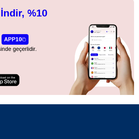
İndir, %10
APP10
inde geçerlidir.