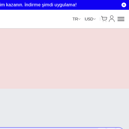
rim kazanın.
İndirme şimdi uygulama!
Cart
Hesabım
TR
USD