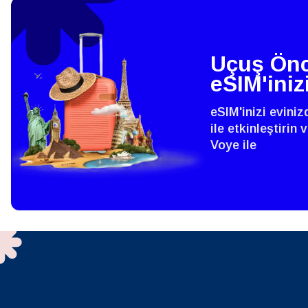
THB 
IDR 
Uçuş Önc
eSIM'iniz
P
CAD 
eSIM'inizi evini
ile etkinleştirin
ไ
Voye ile
AED -
CHF 
HKD 