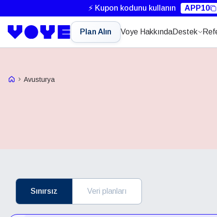
⚡ Kupon kodunu kullanın
APP10
Plan Alın
Voye Hakkında
Destek
Ref
Voye Homepage
Avusturya
Sınırsız
Veri planları