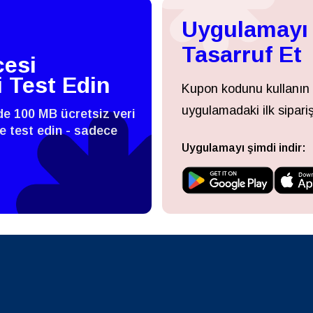
- Tayland Bahtı
PHP - Filipin Pesosu
Uygulamayı 
日本語
한국어
Tasarruf Et
- Endonezya Rupiahı
AUD - Avustralya Doları
esi
i Test Edin
olski
Português
Kupon kodunu kullanın
- Kanada Doları
GBP - İngiliz Sterlini
uygulamadaki ilk sipariş
zde 100 MB ücretsiz veri
 ve test edin - sadece
ทย
Türkçe
Uygulamayı şimdi indir:
 Birleşik Arap Emirlikleri Dirhemi
ILS - Yeni İsrail Şekeli
简体中文
繁體中文
- İsviçre Frangı
NZD - Yeni Zelanda Doları
- Hong Kong Doları