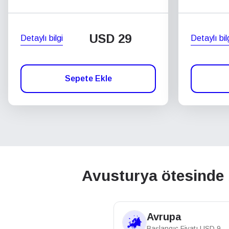
USD
29
Detaylı bilgi
Detaylı bil
Sepete Ekle
Avusturya ötesinde b
Avrupa
Başlangıç Fiyatı
USD
9