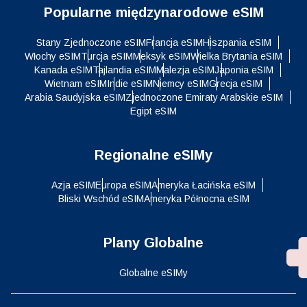
Popularne międzynarodowe eSIM
Stany Zjednoczone eSIM
Francja eSIM
Hiszpania eSIM
Włochy eSIM
Turcja eSIM
Meksyk eSIM
Wielka Brytania eSIM
Kanada eSIM
Tajlandia eSIM
Malezja eSIM
Japonia eSIM
Wietnam eSIM
Indie eSIM
Niemcy eSIM
Grecja eSIM
Arabia Saudyjska eSIM
Zjednoczone Emiraty Arabskie eSIM
Egipt eSIM
Regionalne eSIMy
Azja eSIM
Europa eSIM
Ameryka Łacińska eSIM
Bliski Wschód eSIM
Ameryka Północna eSIM
Plany Globalne
Globalne eSIMy