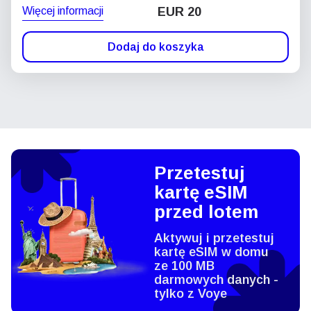
Więcej informacji
EUR 20
Dodaj do koszyka
Przetestuj
kartę eSIM
przed lotem
Aktywuj i przetestuj
kartę eSIM w domu
ze 100 MB
darmowych danych -
tylko z Voye