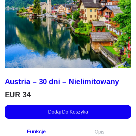
Austria – 30 dni – Nielimitowany
EUR
34
Dodaj Do Koszyka
Funkcje
Opis