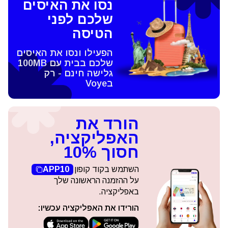
נסו את האיסים
שלכם לפני
הטיסה
הפעילו ונסו את האיסים
שלכם בבית עם 100MB
גלישה חינם - רק
בVoye
הורד את
האפליקציה,
חסוך 10%
השתמש בקוד קופון
APP10
על ההזמנה הראשונה שלך
באפליקציה.
הורידו את האפליקציה עכשיו: