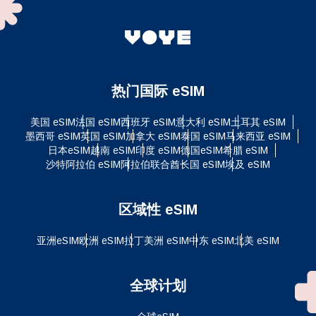
热门国际 eSIM
美国 eSIM
法国 eSIM
西班牙 eSIM
意大利 eSIM
土耳其 eSIM
墨西哥 eSIM
英国 eSIM
加拿大 eSIM
泰国 eSIM
马来西亚 eSIM
日本eSIM
越南 eSIM
印度 eSIM
德国eSIM
希腊 eSIM
沙特阿拉伯 eSIM
阿拉伯联合酋长国 eSIM
埃及 eSIM
区域性 eSIM
亚洲eSIM
欧洲 eSIM
拉丁美洲 eSIM
中东 eSIM
北美 eSIM
全球计划