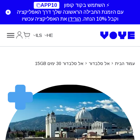
⚡ השתמש בקוד קופון
APP10
עם הזמנת החבילה הראשונה שלך דרך האפליקציה
וקבל 10% הנחה.
הורידו
את האפליקציה עכשיו
Cart
החשבון של
ILS
HE
עמוד הבית
אל סלבדור
אל סלבדור 30 ימים 15GB