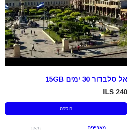
אל סלבדור 30 ימים 15GB
ILS
240
הוספה
מאפיינים
תיאור