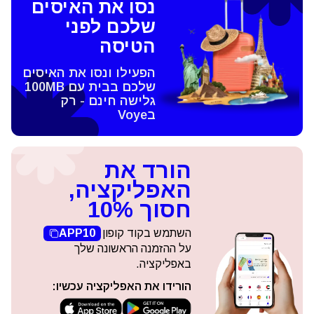
נסו את האיסים
שלכם לפני
הטיסה
הפעילו ונסו את האיסים
שלכם בבית עם 100MB
גלישה חינם - רק
בVoye
הורד את
האפליקציה,
חסוך 10%
השתמש בקוד קופון
APP10
על ההזמנה הראשונה שלך
באפליקציה.
הורידו את האפליקציה עכשיו: