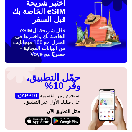
اختبر شريحة
eSIM الخاصة بك
قبل السفر
فعّل شريحة الeSIM
الخاصة بك واختبرها في
المنزل مع 100 ميجابايت
من البيانات المجانية -
حصريًا مع Voye
حمّل التطبيق،
وفّر 10%
استخدم رمز القسيمة
APP10
على طلبك الأول عبر التطبيق.
حمّل التطبيق الآن: