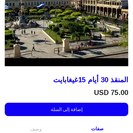
المنقذ 30 أيام 15غيغابايت
USD
75.00
إضافة إلى السلة
صفات
وصف