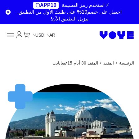
⚡ استخدم رمز القسيمة
APP10
احصل على خصم10% على طلبك الأول من التطبيق.
تنزيل
التطبيق الآن!
Cart
حسابي
USD
AR
الرئيسية
المنقذ
المنقذ 30 أيام 15غيغابايت