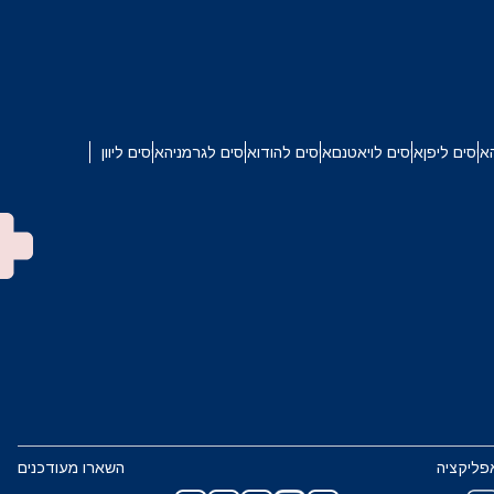
איסים ליפן
איסים לויאטנם
איסים להודו
איסים לגרמניה
איסים ליוון
פליקציה
השארו מעודכנים