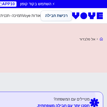
⚡ השתמש בקוד קופון
APP10
רכישת חבילה
אודות Voye
תמיכה
תכנית 
Voye Homepage
אל סלבדור
מטיילים עם המשפחה?
חסכו יותר עם חבילה משפחתית.