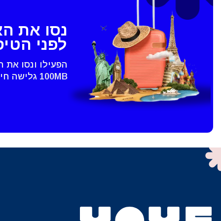
sh
נסו את ה
SGD - דולר סינגפורי
לפני הטי
ch
הפעילו ונסו את 
JPY - ין יפני
100MB גלישה חינם - רק בVoye
الع
THB - באט תאילנדי
語
IDR - רופיה אינדונזית
ki
CAD - דולר קנדי
ทย
AED - דירהם איחוד האמירויות הערביות