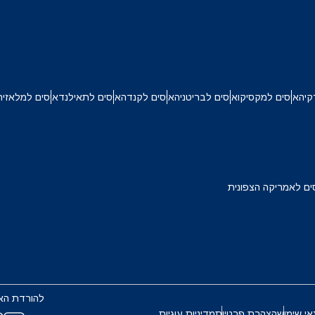
繁體中文
简体中
NZD - דולר ניו זילנדי
קיה
איסים למקסיקו
איסים לבריטניה
איסים לקנדה
איסים לתאילנד
איסים למלאזיה
ים לאמריקה הצפונית
להורדת הא
אי שימוש
הצהרת פרטיות
מדיניות עוגיות