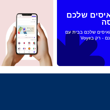
Español
Engli
איסים שלכם
TWD - דולר טייוואני חדש
סה
Français
Deuts
האיסים שלכם בבית עם
EUR - יורו
ربية
עברית
PHP - פזו פיליפיני
한국어
日本
AUD - דולר אוסטרלי
Português
Pols
GBP - לירה שטרלינג
Türkçe
ไ
ILS - שקל ישראלי חדש