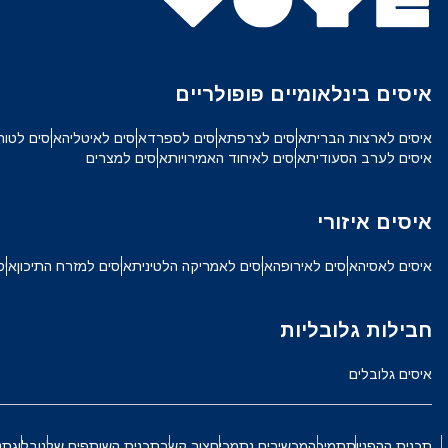
文
CHF - פרנק שוויצרי
איסים בינלאומיים פופולריים
HKD - דולר הונג קונגי
איסים לארצות הברית
איסים לצרפת
איסים לספרד
איסים לאיטליה
איסים לטור
איסים לערב הסעודית
איסים לאיחוד האמירויות
איסים למצרים
איסים איזורי
איסים לאסיה
איסים לאירופה
איסים לאמריקה הלטינית
איסים למזרח התיכון
איס
חבילות גלובליות
איסים גלובלים
תכנית ההפניות
תמיכה
מכשירים נתמכים
צור קשר
תכנית השותפים שלנו
בלוג
תנ