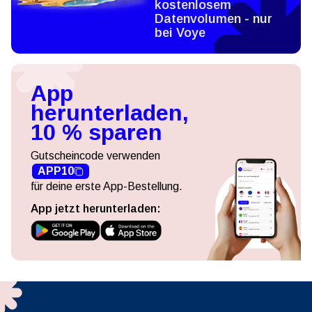
kostenlosem
Datenvolumen - nur
bei Voye
App
herunterladen,
10 % sparen
Gutscheincode verwenden
APP10
für deine erste App-Bestellung.
App jetzt herunterladen: