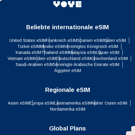
Beliebte internationale eSIM
United States eSIM
Frankreich eSIM
Spanien eSIM
Italien eSIM
Türkei eSIM
Mexiko eSIM
Vereinigtes Königreich eSIM
Kanada eSIM
Thailand eSIM
Malaysia eSIM
Japan eSIM
Vietnam eSIM
Indien eSIM
Deutschland eSIM
Griechenland eSIM
Saudi-Arabien eSIM
Vereinigte Arabische Emirate eSIM
Ägypten eSIM
Regionale eSIM
Asien eSIM
Europa eSIM
Lateinamerika eSIM
Naher Osten eSIM
Nordamerika eSIM
Global Plans