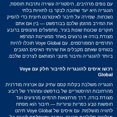
‏עם נופים מרהיבים, היסטוריה עשירה ותרבות תוססת,
הונגריה היא יעד שחובה לבקר בו לחוויות בלתי
נשכחות. שמירה על חיבור לאינטרנט חיונית כדי להפיק
את המירב מהזמן שלכם בבודפשט — בין אם אתם
חוקרים שכונות שונות בעיר, מתפעלים מהנופים ברובע
מצודת בודה או נרגעים באחד ממעיינות המרפא
התרמיים המפורסמים. עם Voye Global תוכלו להיות
בטוחים שאתם מקבלים את שירותי האיסים הטובים
ביותר להונגריה וחיבור מיטבי המותאם לצרכים שלכם.
רכשו איסים להונגריה לחיבור חלק עם Voye
Global
‏הונגריה משלבת בקלות קסם עתיק עם אנרגיה מודרנית.
מהרחובות ההיסטוריים של בודפשט ומההדר של רובע
מצודת בודה, דרך מרחצאות תרמיים מרגיעים ועד
חופשות טבע כפריות וציוריות — חיבור הוא מפתח
לחוויה מושלמת. עם איסים של Voye Global תיהנו