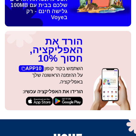
שלכם בבית עם 100MB
גלישה חינם - רק
בVoye
הורד את
האפליקציה,
חסוך 10%
השתמש בקוד קופון
APP10
על ההזמנה הראשונה שלך
באפליקציה.
הורידו את האפליקציה עכשיו: