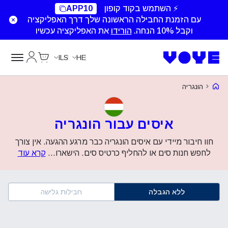
⚡ השתמש בקוד קופון
APP10
עם הזמנת החבילה הראשונה שלך דרך האפליקציה
וקבל 10% הנחה.
הורידו
את האפליקציה עכשיו
Cart
החשבון של
ILS
HE
Voye Homepage
הונגריה
איסים עבור הונגריה
‏חוו חיבור מיידי עם איסים הונגריה כבר מרגע ההגעה. אין צורך
לחפש חנות סים או להחליף כרטיס סים. הישארו
...
קרא עוד
ללא הגבלה
חבילות גלישה