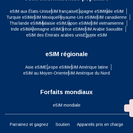
eSIM aux États-Unis
eSIM française
Espagne eSIM
Italie eSIM
Turquie eSIM
eSIM Mexique
Royaume-Uni eSIM
eSIM canadienne
Thaïlande eSIM
Malaisie eSIM
Japon eSIM
eSIM vietnamienne
Inde eSIM
Allemagne eSIM
Grèce eSIM
eSIM Arabie Saoudite
eSIM des Émirats arabes unis
Egypte eSIM
eSIM régionale
Asie eSIM
Europe eSIM
eSIM Amérique latine
eSIM au Moyen-Orient
eSIM Amérique du Nord
Forfaits mondiaux
eSIM mondiale
Parrainez et gagnez
Soutien
Appareils pris en charge