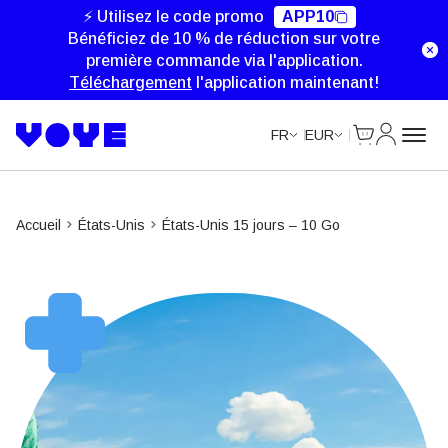
Data Calls
Data Calls
⚡ Utilisez le code promo
APP10
Bénéficiez de 10 % de réduction sur votre
première commande via l'application.
Téléchargement
l'application maintenant!
Cart
Mon com
FR
EUR
Accueil
États-Unis
États-Unis 15 jours – 10 Go