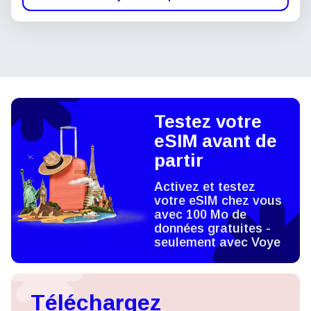
Testez votre
eSIM avant de
partir
Activez et testez
votre eSIM chez vous
avec 100 Mo de
données gratuites -
seulement avec Voye
Téléchargez