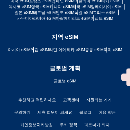
미국 eSIM
프랑스 eSIM
스페인 eSIM
이탈리아 eSIM
터키 eSIM
멕시코 eSIM
영국 eSIM
캐나다 eSIM
태국 eSIM
말레이시아 eSIM
일본 eSIM
베트남 eSIM
인도 eSIM
독일 eSIM
그리스 eSIM
사우디아라비아 eSIM
아랍에미리트 eSIM
이집트 eSIM
지역 eSIM
아시아 eSIM
유럽 ​​eSIM
라틴 아메리카 eSIM
중동 eSIM
북미 eSIM
글로벌 계획
글로벌 eSIM
추천하고 적립하세요
고객센터
지원되는 기기
문의하기
제휴 회원이 되세요
블로그
이용 약관
개인정보처리방침
쿠키 정책
파트너가 되다