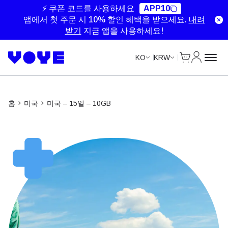
Unlimited Data
Unlimited Data
Unlimited Data
Unlimited Data
⚡ 쿠폰 코드를 사용하세요
APP10
앱에서 첫 주문 시 10% 할인 혜택을 받으세요.
내려
받기
지금 앱을 사용하세요!
Cart
내 계정
KO
KRW
홈
미국
미국 – 15일 – 10GB