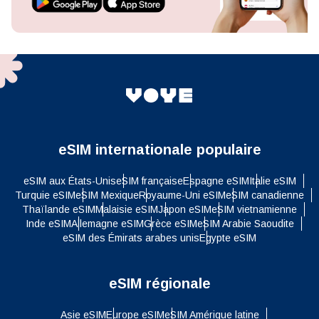
eSIM internationale populaire
eSIM aux États-Unis
eSIM française
Espagne eSIM
Italie eSIM
Turquie eSIM
eSIM Mexique
Royaume-Uni eSIM
eSIM canadienne
Thaïlande eSIM
Malaisie eSIM
Japon eSIM
eSIM vietnamienne
Inde eSIM
Allemagne eSIM
Grèce eSIM
eSIM Arabie Saoudite
eSIM des Émirats arabes unis
Egypte eSIM
eSIM régionale
Asie eSIM
Europe eSIM
eSIM Amérique latine