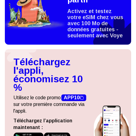
Activez et testez
votre eSIM chez vous
avec 100 Mo de
données gratuites -
seulement avec Voye
Téléchargez
l'appli,
économisez 10
%
Utilisez le code promo
APP10
sur votre première commande via
l'appli.
Téléchargez l’application
maintenant :