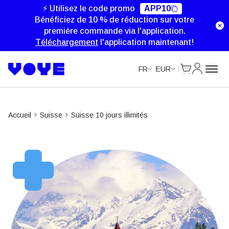
Unlimited Data
Unlimited Data
Unlimited Data
Unlimited Data
⚡ Utilisez le code promo
APP10
Bénéficiez de 10 % de réduction sur votre
première commande via l'application.
Téléchargement
l'application maintenant!
Cart
Mon com
FR
EUR
Accueil
Suisse
Suisse 10 jours illimités