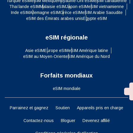
Turquie eSIM
eSIM Mexique
Royaume-Uni eSIM
eSIM canadienne
Thaïlande eSIM
Malaisie eSIM
Japon eSIM
eSIM vietnamienne
Inde eSIM
Allemagne eSIM
Grèce eSIM
eSIM Arabie Saoudite
eSIM des Émirats arabes unis
Egypte eSIM
eSIM régionale
Asie eSIM
Europe eSIM
eSIM Amérique latine
eSIM au Moyen-Orient
eSIM Amérique du Nord
Forfaits mondiaux
eSIM mondiale
Parrainez et gagnez
Soutien
Appareils pris en charge
Contactez-nous
Bloguer
Devenez affilié