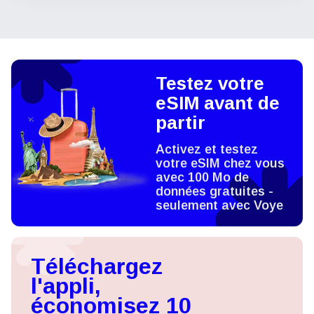
Testez votre
eSIM avant de
partir
Activez et testez
votre eSIM chez vous
avec 100 Mo de
données gratuites -
seulement avec Voye
Téléchargez
l'appli,
économisez 10