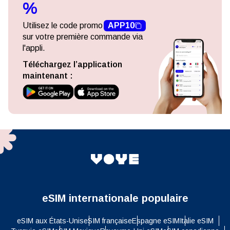
%
Utilisez le code promo
APP10
sur votre première commande via
l'appli.
Téléchargez l’application
maintenant :
eSIM internationale populaire
eSIM aux États-Unis
eSIM française
Espagne eSIM
Italie eSIM