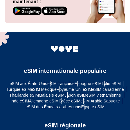
maintenant :
eSIM internationale populaire
eSIM aux États-Unis
eSIM française
Espagne eSIM
Italie eSIM
Turquie eSIM
eSIM Mexique
Royaume-Uni eSIM
eSIM canadienne
Thaïlande eSIM
Malaisie eSIM
Japon eSIM
eSIM vietnamienne
Inde eSIM
Allemagne eSIM
Grèce eSIM
eSIM Arabie Saoudite
eSIM des Émirats arabes unis
Egypte eSIM
eSIM régionale