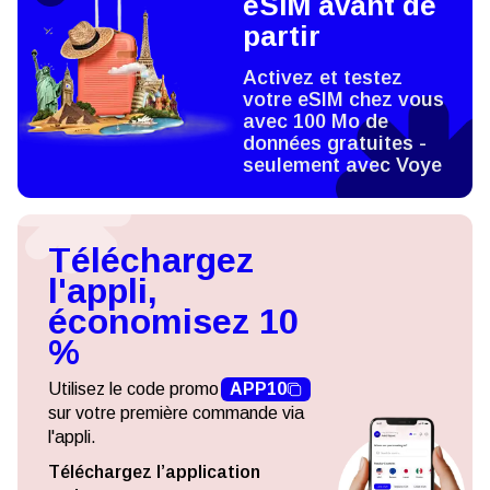
eSIM avant de
partir
Activez et testez
votre eSIM chez vous
avec 100 Mo de
données gratuites -
seulement avec Voye
Téléchargez
l'appli,
économisez 10
%
Utilisez le code promo
APP10
sur votre première commande via
l'appli.
Téléchargez l’application