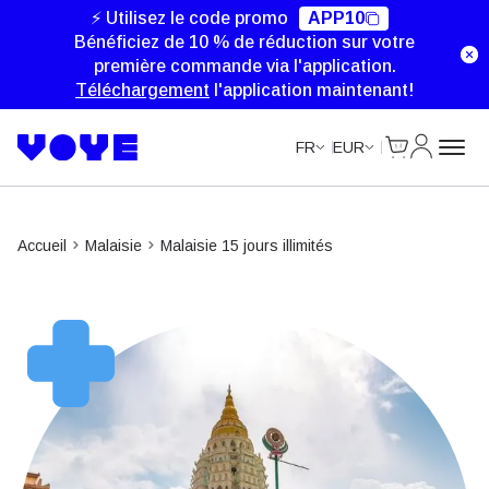
Unlimited Data
Unlimited Data
Unlimited Data
Unlimited Data
⚡ Utilisez le code promo
APP10
Bénéficiez de 10 % de réduction sur votre
première commande via l'application.
Téléchargement
l'application maintenant!
Cart
Mon com
FR
EUR
Accueil
Malaisie
Malaisie 15 jours illimités