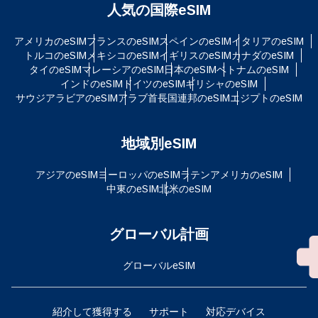
人気の国際eSIM
アメリカのeSIM
フランスのeSIM
スペインのeSIM
イタリアのeSIM
トルコのeSIM
メキシコのeSIM
イギリスのeSIM
カナダのeSIM
タイのeSIM
マレーシアのeSIM
日本のeSIM
ベトナムのeSIM
インドのeSIM
ドイツのeSIM
ギリシャのeSIM
サウジアラビアのeSIM
アラブ首長国連邦のeSIM
エジプトのeSIM
地域別eSIM
アジアのeSIM
ヨーロッパのeSIM
ラテンアメリカのeSIM
中東のeSIM
北米のeSIM
グローバル計画
グローバルeSIM
紹介して獲得する
サポート
対応デバイス