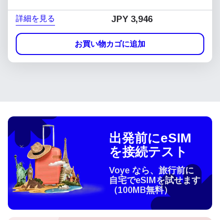
詳細を見る
JPY 3,946
お買い物カゴに追加
出発前にeSIM
を接続テスト
Voye なら、旅行前に
自宅でeSIMを試せます
（100MB無料）