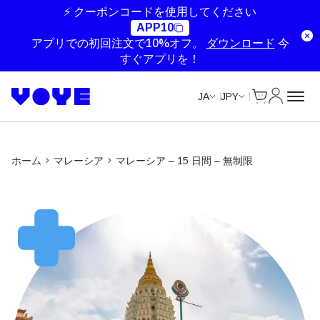
Unlimited Data
Unlimited Data
Unlimited Data
Unlimited Data
⚡ クーポンコードを使用してください
APP10
アプリでの初回注文で10%オフ。
ダウンロード
今
すぐアプリを！
Cart
マイアカ
JA
JPY
ホーム
マレーシア
マレーシア – 15 日間 – 無制限