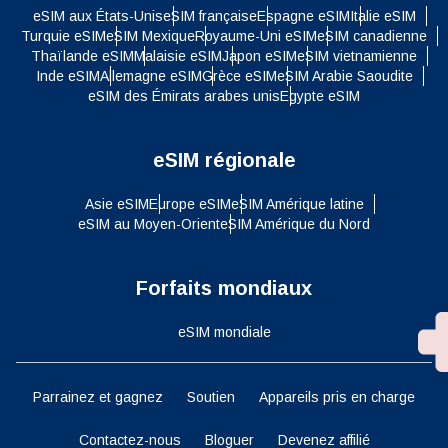
eSIM aux États-Unis
eSIM française
Espagne eSIM
Italie eSIM
Turquie eSIM
eSIM Mexique
Royaume-Uni eSIM
eSIM canadienne
Thaïlande eSIM
Malaisie eSIM
Japon eSIM
eSIM vietnamienne
Inde eSIM
Allemagne eSIM
Grèce eSIM
eSIM Arabie Saoudite
eSIM des Émirats arabes unis
Egypte eSIM
eSIM régionale
Asie eSIM
Europe eSIM
eSIM Amérique latine
eSIM au Moyen-Orient
eSIM Amérique du Nord
Forfaits mondiaux
eSIM mondiale
Parrainez et gagnez
Soutien
Appareils pris en charge
Contactez-nous
Bloguer
Devenez affilié