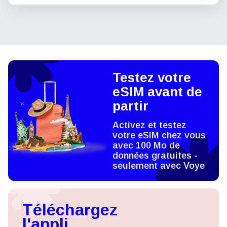
Testez votre
eSIM avant de
partir
Activez et testez
votre eSIM chez vous
avec 100 Mo de
données gratuites -
seulement avec Voye
Téléchargez
l'appli,