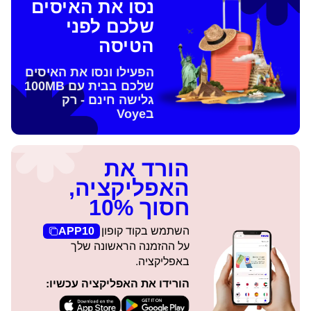
נסו את האיסים
שלכם לפני
הטיסה
הפעילו ונסו את האיסים
שלכם בבית עם 100MB
גלישה חינם - רק
בVoye
הורד את
האפליקציה,
חסוך 10%
השתמש בקוד קופון
APP10
על ההזמנה הראשונה שלך
באפליקציה.
הורידו את האפליקציה עכשיו: