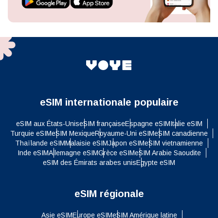
eSIM internationale populaire
eSIM aux États-Unis
eSIM française
Espagne eSIM
Italie eSIM
Turquie eSIM
eSIM Mexique
Royaume-Uni eSIM
eSIM canadienne
Thaïlande eSIM
Malaisie eSIM
Japon eSIM
eSIM vietnamienne
Inde eSIM
Allemagne eSIM
Grèce eSIM
eSIM Arabie Saoudite
eSIM des Émirats arabes unis
Egypte eSIM
eSIM régionale
Asie eSIM
Europe eSIM
eSIM Amérique latine