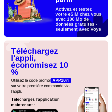
Activez et testez
votre eSIM chez vous
avec 100 Mo de
données gratuites -
seulement avec Voye
Téléchargez
l'appli,
économisez 10
%
Utilisez le code promo
APP10
sur votre première commande via
l'appli.
Téléchargez l’application
maintenant :