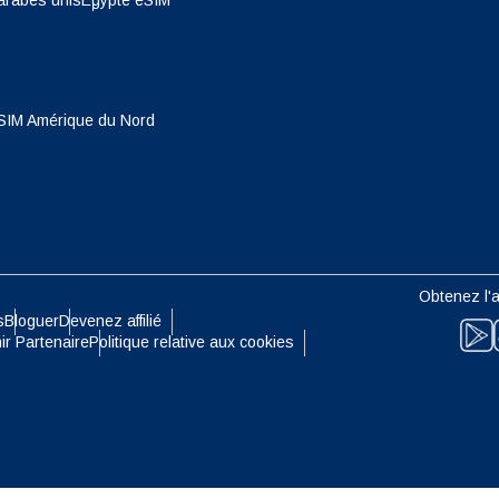
arabes unis
Egypte eSIM
- Dollar De Singapour
TWD - Nouveau Dollar De Taïwa
eutsch
Français
- Yen Japonais
EUR - Euro
SIM Amérique du Nord
עברית
العرب
- Baht Thaïlandais
PHP - Peso Philippin
日本語
한국어
- Roupiah Indonésienne
AUD - Dollar Australien
Obtenez l'a
olski
Português
s
Bloguer
Devenez affilié
- Dollar Canadien
GBP - Livre Sterling
ir Partenaire
Politique relative aux cookies
ทย
Türkçe
- Dirham Des Emirats Arabes
ILS - Shekel Israélien
简体中文
繁體中文