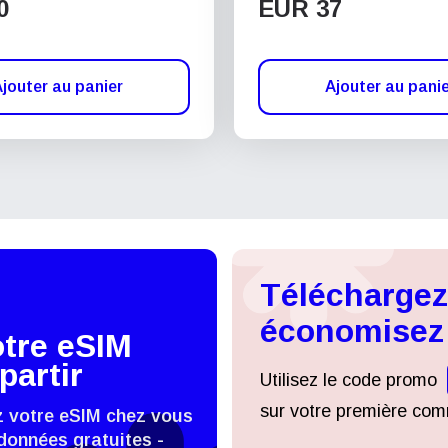
0
EUR 37
jouter au panier
Ajouter au pani
Téléchargez 
économisez
otre eSIM
partir
Utilisez le code promo
sur votre première comm
z votre eSIM chez vous
données gratuites -