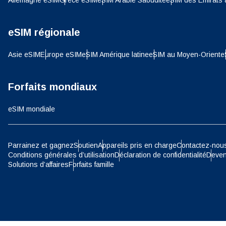
Allemagne eSIM
Grèce eSIM
eSIM Arabie Saoudite
eSIM des Émirats 
SGD 
D
eSIM régionale
JPY 
Asie eSIM
Europe eSIM
eSIM Amérique latine
eSIM au Moyen-Orient
e
ية
THB 
Forfaits mondiaux
eSIM mondiale
IDR 
P
Parrainez et gagnez
Soutien
Appareils pris en charge
Contactez-nou
CAD 
Conditions générales d’utilisation
Déclaration de confidentialité
Deven
Solutions d’affaires
Forfaits famille
ไ
AED 
Unis