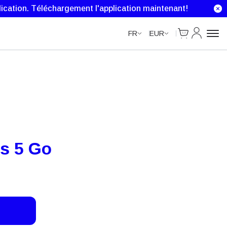
Unlimited Data
Unlimited Data
ication.
Téléchargement l'application maintenant!
Cart
Mon comp
FR
EUR
rs 5 Go