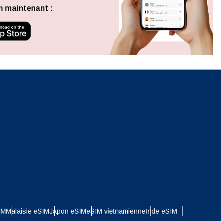
Fermer la fenêtre contextuelle
n maintenant :
ation.
n scan
efits
Fermer la fenêtre contextuelle
Fermer la fenêtre contextuelle
IM
Malaisie eSIM
Japon eSIM
eSIM vietnamienne
Inde eSIM