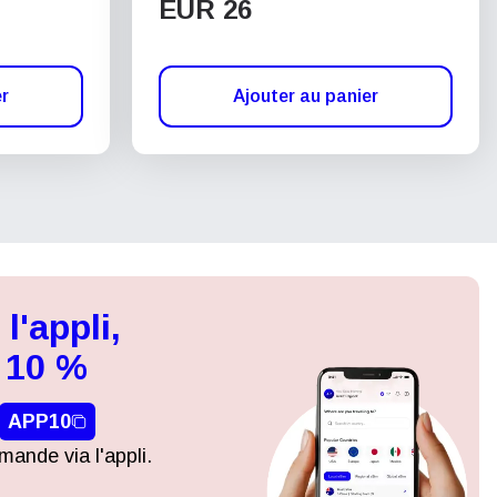
EUR 26
er
Ajouter au panier
l'appli,
 10 %
APP10
ande via l'appli.