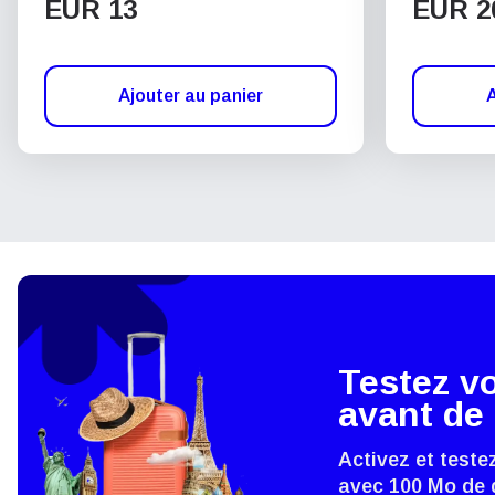
EUR 13
EUR 2
Ajouter au panier
A
Testez v
avant de 
Activez et teste
avec 100 Mo de 