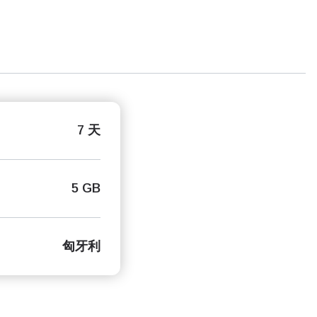
7 天
5 GB
匈牙利