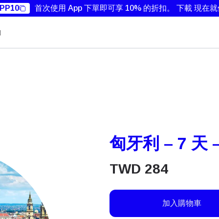
PP10
首次使用 App 下單即可享 10% 的折扣。
下載 現在
勵
匈牙利 – 7 天 
TWD
284
加入購物車