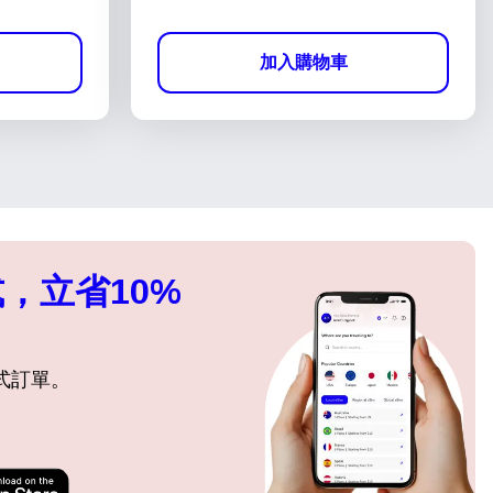
加入購物車
，立省10%
式訂單。
關閉彈出視窗