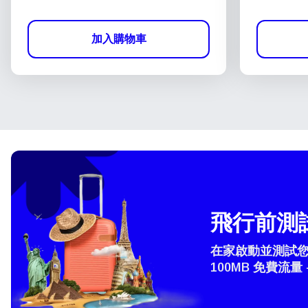
加入購物車
飛行前測試
在家啟動並測試您的
100MB 免費流量 
How 