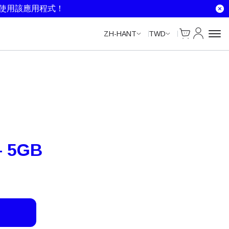
Unlimited Data
Unlimited Data
Unlimited Data
就使用該應用程式！
Cart
我的帳戶
ZH-HANT
TWD
– 5GB