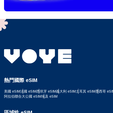
To get
techno
They w
or ent
of eSI
選
電子
選
搜尋
熱門國際 eSIM
USD
美國 eSIM
法國 eSIM
西班牙 eSIM
義大利 eSIM
土耳其 eSIM
墨西哥 eSI
阿拉伯聯合大公國 eSIM
埃及 eSIM
E
SGD
區域性 eSIM