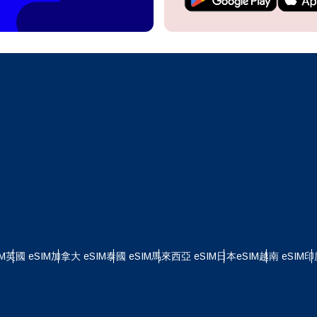
繼續前往您的帳戶或在幾秒鐘內建立一個新帳戶。
 your eSIM, start by checking if your device supports eSIM
logy. Then, contact your mobile carrier to request an eSIM activ
ill provide you with a QR code or activation details that you ca
繼續使用
Apple
er in your device settings. Once activated, you can enjoy the ben
M without needing a physical SIM card!
或使用電子郵件繼續
擇貨幣：
郵件
擇語言：
貨幣
發送驗證碼
 - 美元 (US)
KRW - 韓元
M
英國 eSIM
加拿大 eSIM
泰國 eSIM
馬來西亞 eSIM
日本eSIM
越南 eSIM
印
nglish
Español
 - 新加坡元
TWD - 新台幣