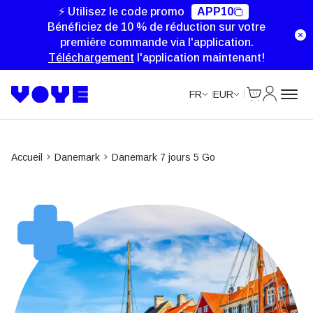
Unlimited Data
Unlimited Data
Unlimited Data
Unlimited Data
⚡ Utilisez le code promo
APP10
Bénéficiez de 10 % de réduction sur votre
première commande via l'application.
Téléchargement
l'application maintenant!
Cart
Mon com
FR
EUR
Accueil
Danemark
Danemark 7 jours 5 Go