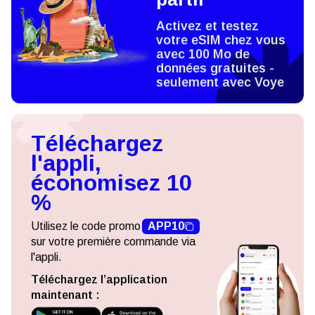
Activez et testez
votre eSIM chez vous
avec 100 Mo de
données gratuites -
seulement avec Voye
Téléchargez
l'appli,
économisez 10
%
Utilisez le code promo
APP10
sur votre première commande via
l'appli.
Téléchargez l’application
maintenant :