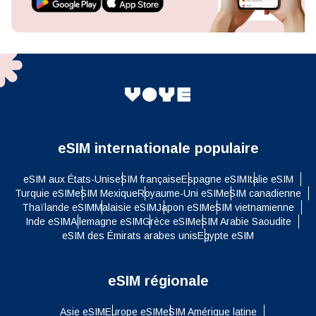
eSIM internationale populaire
eSIM aux États-Unis
eSIM française
Espagne eSIM
Italie eSIM
Turquie eSIM
eSIM Mexique
Royaume-Uni eSIM
eSIM canadienne
Thaïlande eSIM
Malaisie eSIM
Japon eSIM
eSIM vietnamienne
Inde eSIM
Allemagne eSIM
Grèce eSIM
eSIM Arabie Saoudite
eSIM des Émirats arabes unis
Egypte eSIM
eSIM régionale
Asie eSIM
Europe eSIM
eSIM Amérique latine