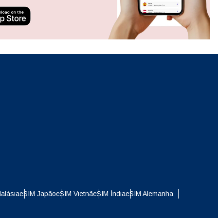
ation.
n scan
efits
Fechar pop-up
Fechar pop-up
alásia
eSIM Japão
eSIM Vietnã
eSIM Índia
eSIM Alemanha