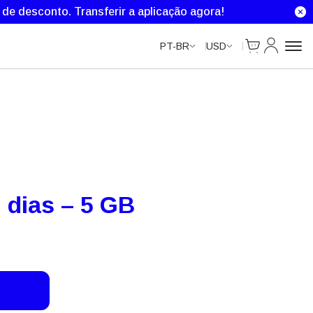
Unlimited Data
Unlimited Data
Unlimited Data
Unlimited Data
% de desconto.
Transferir a aplicação agora!
Cart
Minha Co
PT-BR
USD
 dias – 5 GB