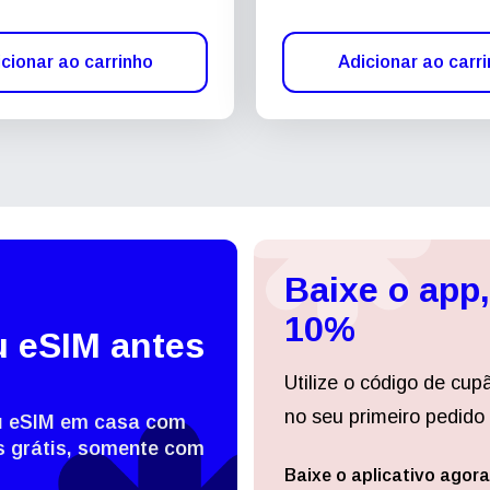
cionar ao carrinho
Adicionar ao carr
Baixe o app
10%
u eSIM antes
Utilize o código de cup
no seu primeiro pedido 
eu eSIM em casa com
 grátis, somente com
Baixe o aplicativo agora
Entrar ou criar conta