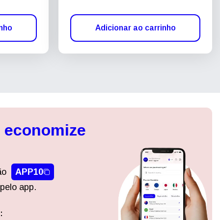
inho
Adicionar ao carrinho
, economize
ão
APP10
pelo app.
:
Fechar pop-up