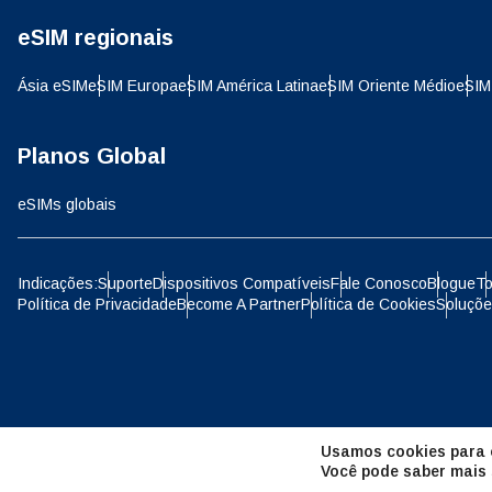
eSIM regionais
D
JPY 
Ásia eSIM
eSIM Europa
eSIM América Latina
eSIM Oriente Médio
eSIM
ية
THB 
Planos Global
eSIMs globais
IDR 
P
Indicações:
Suporte
Dispositivos Compatíveis
Fale Conosco
Blogue
To
Política de Privacidade
Become A Partner
Política de Cookies
Soluçõe
CAD 
ไ
AED 
Unid
Usamos cookies para o
CHF 
Você pode saber mais