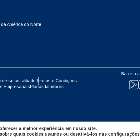
eutsch
Français
- Yen Japonês
EUR - Euro
 da América do Norte
עברית
العرب
- Baht Tailandês
PHP - Peso Filipino
日本語
한국어
- Rúpia Indonésia
AUD - Dólar Australiano
Baixe o a
olski
Português
rne-se um afiliado
Termos e Condições
s Empresariais
Planos familiares
- Dólar Canadense
GBP - Libra Esterlina
ทย
Türkçe
- Dirham Dos Emirados Árabes
ILS - Shekel Israelense
os
简体中文
繁體中文
ferecer a melhor experiência em nosso site.
- Franco Suíço
NZD - Dólar Neozelandês
 sobre quais cookies usamos ou desativá-los nas
configurações