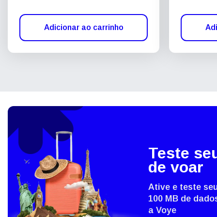
Adicionar ao carrinho
Adi
Teste se
de voar
Ative e teste s
100 MB de dados
a Voye