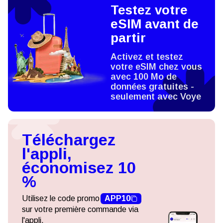
Testez votre
eSIM avant de
partir
Activez et testez
votre eSIM chez vous
avec 100 Mo de
données gratuites -
seulement avec Voye
Téléchargez
l'appli,
économisez 10
%
Utilisez le code promo
APP10
sur votre première commande via
l'appli.