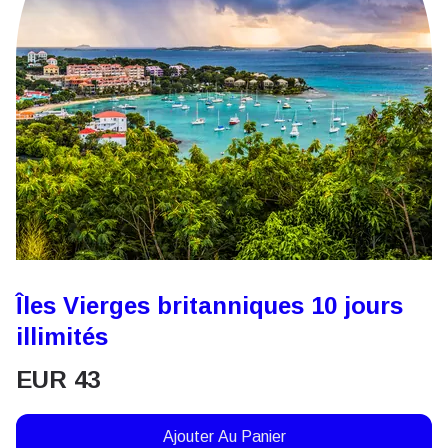
Îles Vierges britanniques 10 jours
illimités
EUR
43
Ajouter Au Panier