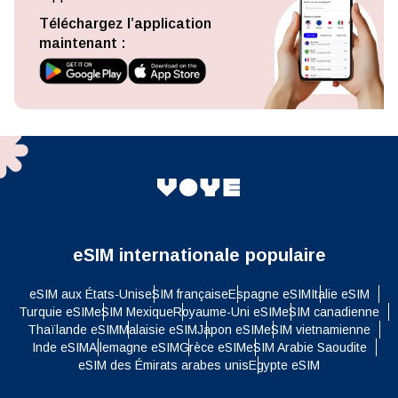
Téléchargez l’application
maintenant :
eSIM internationale populaire
eSIM aux États-Unis
eSIM française
Espagne eSIM
Italie eSIM
Turquie eSIM
eSIM Mexique
Royaume-Uni eSIM
eSIM canadienne
Thaïlande eSIM
Malaisie eSIM
Japon eSIM
eSIM vietnamienne
Inde eSIM
Allemagne eSIM
Grèce eSIM
eSIM Arabie Saoudite
eSIM des Émirats arabes unis
Egypte eSIM