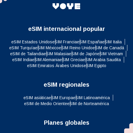
eSIM internacional popular
eSIM Estados Unidos
eSIM Francia
eSIM España
eSIM Italia
eSIM Turquía
eSIM México
eSIM Reino Unido
eSIM de Canadá
eSIM de Tailandia
eSIM Malasia
eSIM de Japón
eSIM Vietnam
eSIM India
eSIM Alemania
eSIM Grecia
eSIM Arabia Saudita
eSIM Emiratos Árabes Unidos
eSIM Egipto
eSIM regionales
eSIM asiática
eSIM Europa
eSIM Latinoamérica
eSIM de Medio Oriente
eSIM de Norteamérica
Planes globales