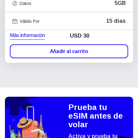
5GB
Datos
15 días
Válido Por
Más información
USD
30
Añadir al carrito
Prueba tu
eSIM antes de
volar
Activa y prueba tu