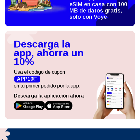
eSIM en casa con 100
MB de datos gratis,
solo con Voye
Descarga la
app, ahorra un
10%
Usa el código de cupón
APP10
en tu primer pedido por la app.
Descarga la aplicación ahora: