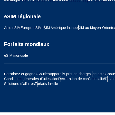
Allemagne eSIM
Grèce eSIM
eSIM Arabie Saoudite
eSIM des Émirats 
SGD 
D
eSIM régionale
JPY 
Asie eSIM
Europe eSIM
eSIM Amérique latine
eSIM au Moyen-Orient
e
ية
THB 
Forfaits mondiaux
eSIM mondiale
IDR 
P
Parrainez et gagnez
Soutien
Appareils pris en charge
Contactez-nou
CAD 
Conditions générales d’utilisation
Déclaration de confidentialité
Deven
Solutions d’affaires
Forfaits famille
ไ
AED 
Unis