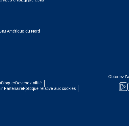
arabes unis
Egypte eSIM
- Dollar De Singapour
TWD - Nouveau Dollar De Taïwa
eutsch
Français
- Yen Japonais
EUR - Euro
SIM Amérique du Nord
עברית
العرب
- Baht Thaïlandais
PHP - Peso Philippin
日本語
한국어
- Roupiah Indonésienne
AUD - Dollar Australien
Obtenez l'a
olski
Português
s
Bloguer
Devenez affilié
- Dollar Canadien
GBP - Livre Sterling
ir Partenaire
Politique relative aux cookies
ทย
Türkçe
- Dirham Des Emirats Arabes
ILS - Shekel Israélien
简体中文
繁體中文