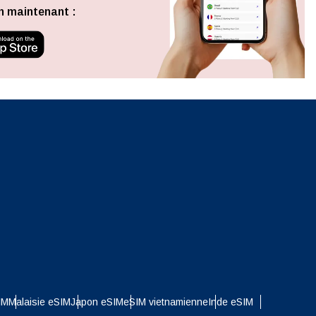
Fermer la fenêtre contextuelle
n maintenant :
ation.
n scan
efits
Fermer la fenêtre contextuelle
Fermer la fenêtre contextuelle
IM
Malaisie eSIM
Japon eSIM
eSIM vietnamienne
Inde eSIM