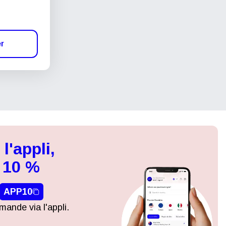
er
l'appli,
 10 %
APP10
ande via l'appli.