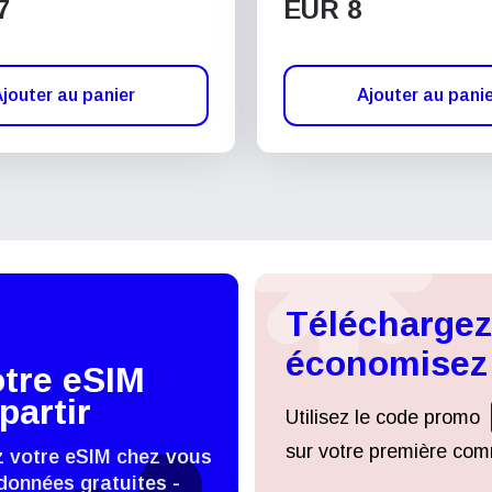
7
EUR 8
jouter au panier
Ajouter au pani
Téléchargez 
économisez
otre eSIM
partir
Utilisez le code promo
sur votre première comm
z votre eSIM chez vous
données gratuites -