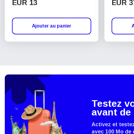
EUR 13
EUR 3
Ajouter au panier
A
Testez v
avant de 
Activez et teste
avec 100 Mo de 