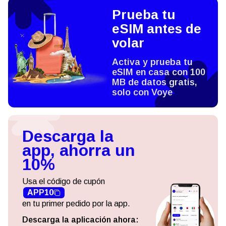
Prueba tu
eSIM antes de
volar
Activa y prueba tu
eSIM en casa con 100
MB de datos gratis,
solo con Voye
Descarga la
app, ahorra un
10%
Usa el código de cupón
APP10
en tu primer pedido por la app.
Descarga la aplicación ahora: