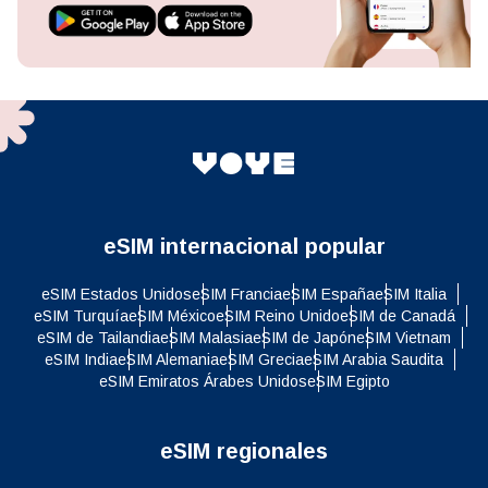
eSIM internacional popular
eSIM Estados Unidos
eSIM Francia
eSIM España
eSIM Italia
eSIM Turquía
eSIM México
eSIM Reino Unido
eSIM de Canadá
eSIM de Tailandia
eSIM Malasia
eSIM de Japón
eSIM Vietnam
eSIM India
eSIM Alemania
eSIM Grecia
eSIM Arabia Saudita
eSIM Emiratos Árabes Unidos
eSIM Egipto
eSIM regionales