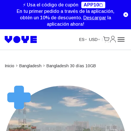
⚡ Usa el código de cupón
APP10
En tu primer pedido a través de la aplicación,
obtén un 10% de descuento.
Descargar
la
aplicación ahora!
Cart
Mi Cuent
ES
USD
Inicio
Bangladesh
Bangladesh 30 días 10GB