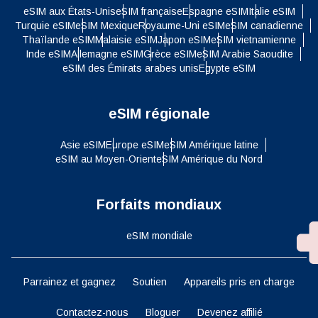
eSIM aux États-Unis
eSIM française
Espagne eSIM
Italie eSIM
Turquie eSIM
eSIM Mexique
Royaume-Uni eSIM
eSIM canadienne
Thaïlande eSIM
Malaisie eSIM
Japon eSIM
eSIM vietnamienne
Inde eSIM
Allemagne eSIM
Grèce eSIM
eSIM Arabie Saoudite
eSIM des Émirats arabes unis
Egypte eSIM
eSIM régionale
Asie eSIM
Europe eSIM
eSIM Amérique latine
eSIM au Moyen-Orient
eSIM Amérique du Nord
Forfaits mondiaux
eSIM mondiale
Parrainez et gagnez
Soutien
Appareils pris en charge
Contactez-nous
Bloguer
Devenez affilié