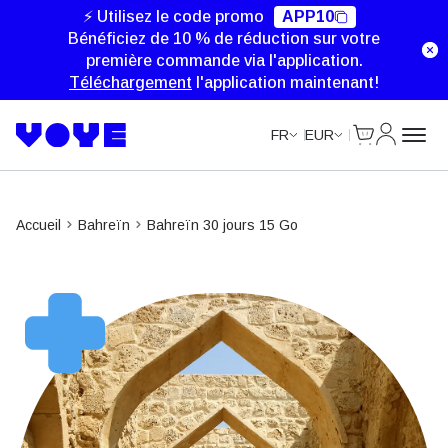
⚡ Utilisez le code promo
APP10
Bénéficiez de 10 % de réduction sur votre
première commande via l'application.
Téléchargement
l'application maintenant!
Cart
Mon com
FR
EUR
Accueil
Bahreïn
Bahreïn 30 jours 15 Go