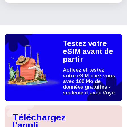
Testez votre
eSIM avant de
partir
Activez et testez
votre eSIM chez vous
avec 100 Mo de
données gratuites -
seulement avec Voye
Téléchargez
l'appli,