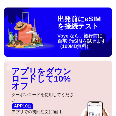
出発前にeSIM
を接続テスト
Voye なら、旅行前に
自宅でeSIMを試せます
（100MB無料）
アプリをダウン
ロードして10%
オフ
クーポンコードを使用してくださ
い
APP10
アプリでの初回注文に適用。