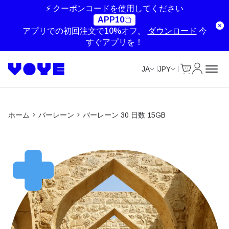
⚡ クーポンコードを使用してください
APP10
アプリでの初回注文で10%オフ。
ダウンロード
今
すぐアプリを！
Cart
マイアカ
JA
JPY
ホーム
バーレーン
バーレーン 30 日数 15GB